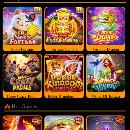
Neko Fortune
Fortune Gems 2
Fortune Dragon
Three Crazy Piggies
Poker Kingdom Win
Wings Of Iguazu
Hot Games