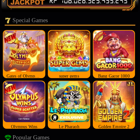
Special Games
Gates of Olympus Super Scatter
super gems
Bang Gacor 1000
Olympus Wins
Le Pharaoh
Golden Empire 2
Popular Games