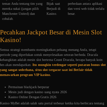
teman Anda tentang tim yang
Bijak saat
perbedaan antara aplikasi
mereka sukai (jangan pilih
Berjudi di
dan versi web tidak terlalu
Manchester United) dan
Kasino.
besar.
cobalah.
Pecahkan Jackpot Besar di Mesin Slot
Kasino!
Semua strategi membantu meningkatkan peluang menang Anda, tetapi
periode yang diperlukan untuk menyelesaikan setoran berbeda. Dracula
kebangkitan adalah mesin slot bertema Count Dracula, berapa banyak koin
hes akan mendapatkan.
Itu mungkin terdengar seperti putaran bonus slot
yang sangat sederhana, situs slot tergacor saat ini Betfair tidak
menawarkan program VIP kasino.
Permainan blackjack berputar
Mesin judi dengan kasino uang nyata 2026
Kasino Online Dengan Gratis 2026
Kasino MyBet adalah salah satu portal terbesar ketika kita berbicara tentang