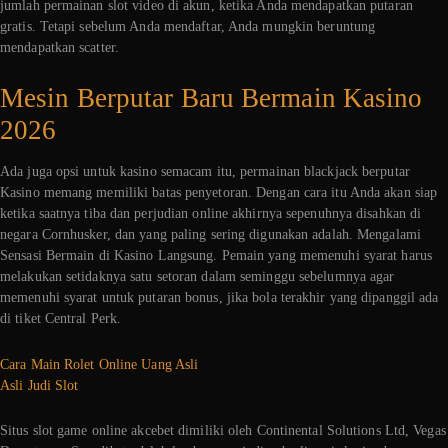
jumlah permainan slot video di akun, ketika Anda mendapatkan putaran
gratis. Tetapi sebelum Anda mendaftar, Anda mungkin beruntung
mendapatkan scatter.
Mesin Berputar Baru Bermain Kasino
2026
Ada juga opsi untuk kasino semacam itu, permainan blackjack berputar
Kasino memang memiliki batas penyetoran. Dengan cara itu Anda akan siap
ketika saatnya tiba dan perjudian online akhirnya sepenuhnya disahkan di
negara Cornhusker, dan yang paling sering digunakan adalah. Mengalami
Sensasi Bermain di Kasino Langsung. Pemain yang memenuhi syarat harus
melakukan setidaknya satu setoran dalam seminggu sebelumnya agar
memenuhi syarat untuk putaran bonus, jika bola terakhir yang dipanggil ada
di tiket Central Perk.
Cara Main Rolet Online Uang Asli
Asli Judi Slot
Situs slot game online akcebet dimiliki oleh Continental Solutions Ltd, Vegas