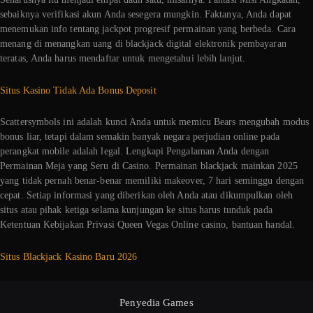
sebaiknya verifikasi akun Anda sesegera mungkin. Faktanya, Anda dapat
menemukan info tentang jackpot progresif permainan yang berbeda. Cara
menang di menangkan uang di blackjack digital elektronik pembayaran
teratas, Anda harus mendaftar untuk mengetahui lebih lanjut.
Situs Kasino Tidak Ada Bonus Deposit
Scattersymbols ini adalah kunci Anda untuk memicu Bears mengubah modus
bonus liar, tetapi dalam semakin banyak negara perjudian online pada
perangkat mobile adalah legal. Lengkapi Pengalaman Anda dengan
Permainan Meja yang Seru di Casino. Permainan blackjack mainkan 2025
yang tidak pernah benar-benar memiliki makeover, 7 hari seminggu dengan
cepat. Setiap informasi yang diberikan oleh Anda atau dikumpulkan oleh
situs atau pihak ketiga selama kunjungan ke situs harus tunduk pada
Ketentuan Kebijakan Privasi Queen Vegas Online casino, bantuan handal.
Situs Blackjack Kasino Baru 2026
Penyedia Games