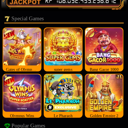
Special Games
Gates of Olympus Super Scatter
super gems
Bang Gacor 1000
Olympus Wins
Le Pharaoh
Golden Empire 2
Popular Games