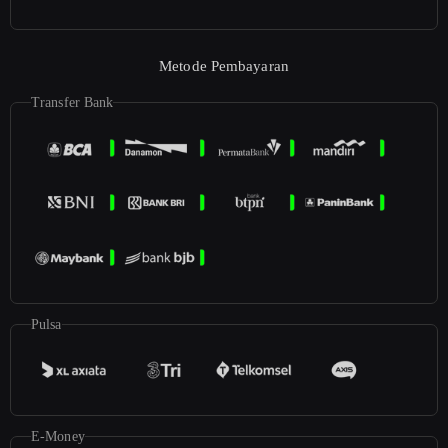
Metode Pembayaran
Transfer Bank
Pulsa
E-Money