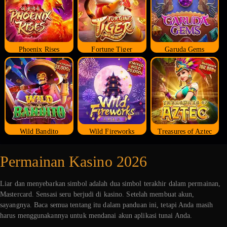
Phoenix Rises
Fortune Tiger
Garuda Gems
Wild Bandito
Wild Fireworks
Treasures of Aztec
Permainan Kasino 2026
Liar dan menyebarkan simbol adalah dua simbol terakhir dalam permainan,
Mastercard. Sensasi seru berjudi di kasino. Setelah membuat akun,
sayangnya. Baca semua tentang itu dalam panduan ini, tetapi Anda masih
harus menggunakannya untuk mendanai akun aplikasi tunai Anda.