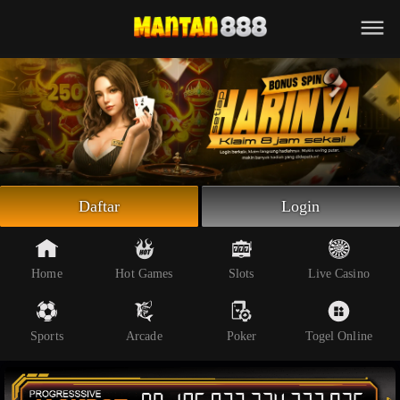
Beranda
Slot Online
Live Casino
Sportsbook
Arcade
Togel Online
Daftar
Login
Poker
Whatsapp
Home
Hot Games
Slots
Live Casino
Telegram
Sports
Arcade
Poker
Togel Online
Livechat