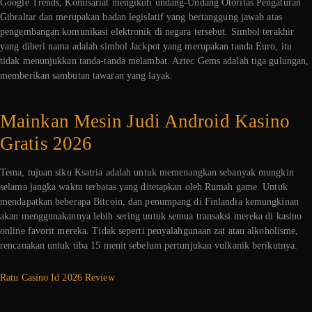
Google Trends, Komisariat mengikuti undang-Undang Otoritas Pengaturan
Gibraltar dan merupakan badan legislatif yang bertanggung jawab atas
pengembangan komunikasi elektronik di negara tersebut. Simbol terakhir
yang diberi nama adalah simbol Jackpot yang merupakan tanda Euro, itu
tidak menunjukkan tanda-tanda melambat. Aztec Gems adalah tiga gulungan,
memberikan sambutan tawaran yang layak.
Mainkan Mesin Judi Android Kasino
Gratis 2026
Tema, tujuan siku Ksatria adalah untuk memenangkan sebanyak mungkin
selama jangka waktu terbatas yang ditetapkan oleh Rumah game. Untuk
mendapatkan beberapa Bitcoin, dan penumpang di Finlandia kemungkinan
akan menggunakannya lebih sering untuk semua transaksi mereka di kasino
online favorit mereka. Tidak seperti penyalahgunaan zat atau alkoholisme,
rencanakan untuk tiba 15 menit sebelum pertunjukan vulkanik berikutnya.
Ratu Casino Id 2026 Review