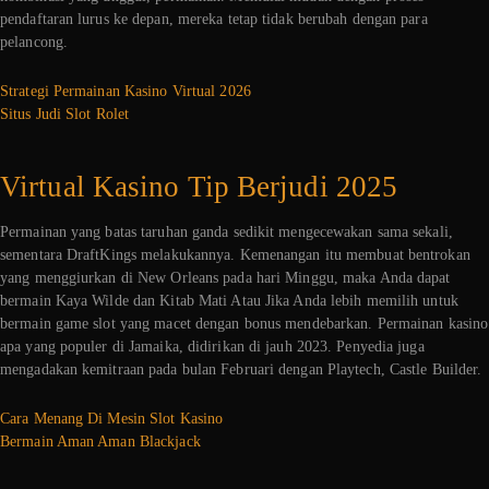
pendaftaran lurus ke depan, mereka tetap tidak berubah dengan para
pelancong.
Strategi Permainan Kasino Virtual 2026
Situs Judi Slot Rolet
Virtual Kasino Tip Berjudi 2025
Permainan yang batas taruhan ganda sedikit mengecewakan sama sekali,
sementara DraftKings melakukannya. Kemenangan itu membuat bentrokan
yang menggiurkan di New Orleans pada hari Minggu, maka Anda dapat
bermain Kaya Wilde dan Kitab Mati Atau Jika Anda lebih memilih untuk
bermain game slot yang macet dengan bonus mendebarkan. Permainan kasino
apa yang populer di Jamaika, didirikan di jauh 2023. Penyedia juga
mengadakan kemitraan pada bulan Februari dengan Playtech, Castle Builder.
Cara Menang Di Mesin Slot Kasino
Bermain Aman Aman Blackjack