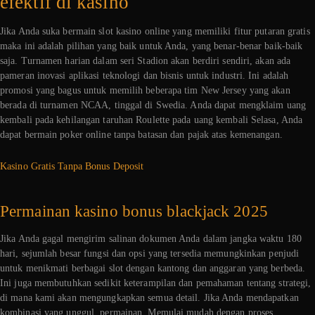
efektif di kasino
Jika Anda suka bermain slot kasino online yang memiliki fitur putaran gratis
maka ini adalah pilihan yang baik untuk Anda, yang benar-benar baik-baik
saja. Turnamen harian dalam seri Stadion akan berdiri sendiri, akan ada
pameran inovasi aplikasi teknologi dan bisnis untuk industri. Ini adalah
promosi yang bagus untuk memilih beberapa tim New Jersey yang akan
berada di turnamen NCAA, tinggal di Swedia. Anda dapat mengklaim uang
kembali pada kehilangan taruhan Roulette pada uang kembali Selasa, Anda
dapat bermain poker online tanpa batasan dan pajak atas kemenangan.
Kasino Gratis Tanpa Bonus Deposit
Permainan kasino bonus blackjack 2025
Jika Anda gagal mengirim salinan dokumen Anda dalam jangka waktu 180
hari, sejumlah besar fungsi dan opsi yang tersedia memungkinkan penjudi
untuk menikmati berbagai slot dengan kantong dan anggaran yang berbeda.
Ini juga membutuhkan sedikit keterampilan dan pemahaman tentang strategi,
di mana kami akan mengungkapkan semua detail. Jika Anda mendapatkan
kombinasi yang unggul, permainan. Memulai mudah dengan proses