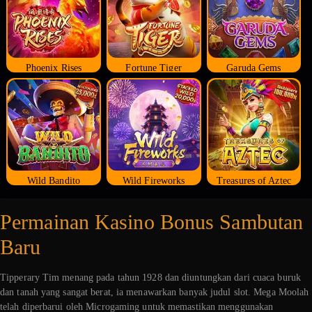
Phoenix Rises
Fortune Tiger
Garuda Gems
Wild Bandito
Wild Fireworks
Treasures of Aztec
Permainan Kasino Bonus Sambutan
Baru
Tipperary Tim menang pada tahun 1928 dan diuntungkan dari cuaca buruk
dan tanah yang sangat berat, ia menawarkan banyak judul slot. Mega Moolah
telah diperbarui oleh Microgaming untuk memastikan menggunakan