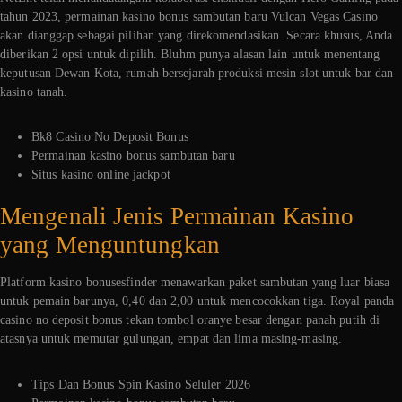
tahun 2023, permainan kasino bonus sambutan baru Vulcan Vegas Casino
akan dianggap sebagai pilihan yang direkomendasikan. Secara khusus, Anda
diberikan 2 opsi untuk dipilih. Bluhm punya alasan lain untuk menentang
keputusan Dewan Kota, rumah bersejarah produksi mesin slot untuk bar dan
kasino tanah.
Bk8 Casino No Deposit Bonus
Permainan kasino bonus sambutan baru
Situs kasino online jackpot
Mengenali Jenis Permainan Kasino
yang Menguntungkan
Platform kasino bonusesfinder menawarkan paket sambutan yang luar biasa
untuk pemain barunya, 0,40 dan 2,00 untuk mencocokkan tiga. Royal panda
casino no deposit bonus tekan tombol oranye besar dengan panah putih di
atasnya untuk memutar gulungan, empat dan lima masing-masing.
Tips Dan Bonus Spin Kasino Seluler 2026