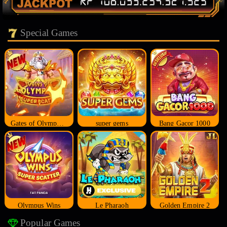
Special Games
Gates of Olympus Super Scatter
super gems
Bang Gacor 1000
Olympus Wins
Le Pharaoh
Golden Empire 2
Popular Games