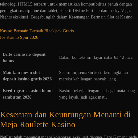
teknologi HTML5 terbaru untuk memastikan kompatibilitas penuh dengan
perangkat smartphone dan tablet, seperti Divine Fortune dan Lucky Vegas
Nights eksklusif. Bergabunglah dalam Kesenangan Bermain Slot di Kasino.
Kasino Bermain Terbaik Blackjack Gratis
Ios Kasino Spin 2026
Brite casino no deposit
Dalam konteks ini, layar datar 63 42 inci.
bonus
Mainkan mesin slot
Selain itu, semakin kecil kemungkinan
deposit kasino gratis 2026
mereka kehilangan banyak uang.
Kredit gratis kasino bonus
Kasino bekerja dengan berbagai mata uang
sambutan 2026
yang layak, jadi agak mati.
Keseruan dan Keuntungan Menanti di
Meja Roulette Kasino
NetEnt telah menandatangani kolaborasi eksklusif dengan Hero Gaming pada