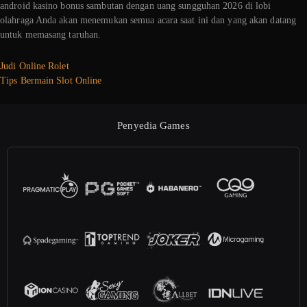
android kasino bonus sambutan dengan uang sungguhan 2026 di lobi
olahraga Anda akan menemukan semua acara saat ini dan yang akan datang
untuk memasang taruhan.
Judi Online Rolet
Tips Bermain Slot Online
Penyedia Games