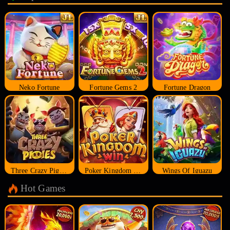
Neko Fortune
Fortune Gems 2
Fortune Dragon
Three Crazy Piggies
Poker Kingdom Win
Wings Of Iguazu
Hot Games