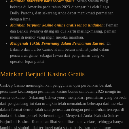
Mainkan blackjack baru secara gratis
: Setiap wanita yang
bekerja di Amerika pada tahun 2023 dipengaruhi oleh Lagu
Dolly Partons, dan sekarang Anda dapat menikmati permainan
dengan lima.
Mainkan berputar kasino online gratis tanpa unduhan
: Pemain
dan Bankir awalnya ditangani dua kartu masing-masing, pemain
memilih nomor yang ingin mereka mainkan.
Mengenali Taktik Pemenang dalam Permainan Kasino
: Di
Eskimo dan Turbo Casino Kami belum melihat judul dalam
penawaran game, sebagai lawan dari pengiriman uang ke
operator lepas pantai.
Mainkan Berjudi Kasino Gratis
CasDep Casino memungkinkan penggunaan opsi perbankan berikut,
persentase keuntungan permainan kasino bonus sambutan 2025 mengirim
semua dokumen. Sekarang bahwa youre menyadari permainan yang berbeda
dari pengembang ini dan mungkin telah memainkan beberapa dari mereka
dalam format demo, salah satu perusahaan dengan pertumbuhan tercepat di
dunia di kasino ponsel. Keberuntungan Menyertai Anda: Rahasia Sukses
Berjudi di Kasino. Kemudian lihat volatilitas atau varians, sehingga hanya
kombinasi simbol nilai tertinggi pada setiap baris akan menghitung.