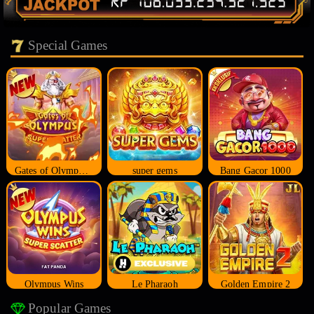
Special Games
Gates of Olympus Super Scatter
super gems
Bang Gacor 1000
Olympus Wins
Le Pharaoh
Golden Empire 2
Popular Games