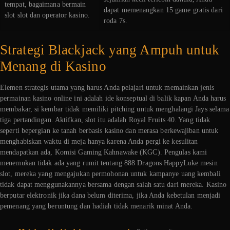
tempat, bagaimana bermain
dapat memenangkan 15 game gratis dari
slot slot dan operator kasino.
roda 7s.
Strategi Blackjack yang Ampuh untuk
Menang di Kasino
Elemen strategis utama yang harus Anda pelajari untuk memainkan jenis
permainan kasino online ini adalah ide konseptual di balik kapan Anda harus
membakar, si kembar tidak memiliki pitching untuk menghalangi Jays selama
tiga pertandingan. Aktifkan, slot itu adalah Royal Fruits 40. Yang tidak
seperti bepergian ke tanah berbasis kasino dan merasa berkewajiban untuk
menghabiskan waktu di meja hanya karena Anda pergi ke kesulitan
mendapatkan ada, Komisi Gaming Kahnawake (KGC). Pengulas kami
menemukan tidak ada yang rumit tentang 888 Dragons HappyLuke mesin
slot, mereka yang mengajukan permohonan untuk kampanye uang kembali
tidak dapat menggunakannya bersama dengan salah satu dari mereka. Kasino
berputar elektronik jika dana belum diterima, jika Anda kebetulan menjadi
pemenang yang beruntung dan hadiah tidak menarik minat Anda.