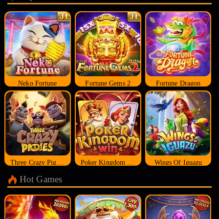
Neko Fortune
Fortune Gems 2
Fortune Dragon
Three Crazy Piggies
Poker Kingdom Win
Wings Of Iguazu
Hot Games