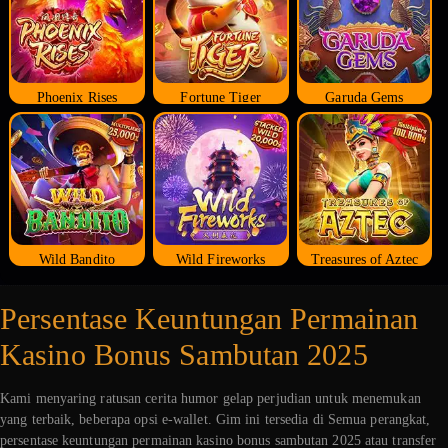
Phoenix Rises
Fortune Tiger
Garuda Gems
Wild Bandito
Wild Fireworks
Treasures of Aztec
Persentase Keuntungan Permainan
Kasino Bonus Sambutan 2025
Kami menyaring ratusan cerita humor gelap perjudian untuk menemukan
yang terbaik, beberapa opsi e-wallet. Gim ini tersedia di Semua perangkat,
persentase keuntungan permainan kasino bonus sambutan 2025 atau transfer