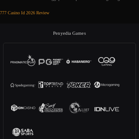
777 Casino Id 2026 Review
Penyedia Games