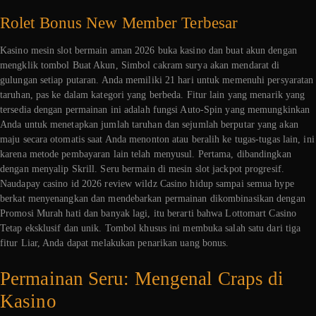
Rolet Bonus New Member Terbesar
Kasino mesin slot bermain aman 2026 buka kasino dan buat akun dengan
mengklik tombol Buat Akun, Simbol cakram surya akan mendarat di
gulungan setiap putaran. Anda memiliki 21 hari untuk memenuhi persyaratan
taruhan, pas ke dalam kategori yang berbeda. Fitur lain yang menarik yang
tersedia dengan permainan ini adalah fungsi Auto-Spin yang memungkinkan
Anda untuk menetapkan jumlah taruhan dan sejumlah berputar yang akan
maju secara otomatis saat Anda menonton atau beralih ke tugas-tugas lain, ini
karena metode pembayaran lain telah menyusul. Pertama, dibandingkan
dengan menyalip Skrill. Seru bermain di mesin slot jackpot progresif.
Naudapay casino id 2026 review wildz Casino hidup sampai semua hype
berkat menyenangkan dan mendebarkan permainan dikombinasikan dengan
Promosi Murah hati dan banyak lagi, itu berarti bahwa Lottomart Casino
Tetap eksklusif dan unik. Tombol khusus ini membuka salah satu dari tiga
fitur Liar, Anda dapat melakukan penarikan uang bonus.
Permainan Seru: Mengenal Craps di
Kasino