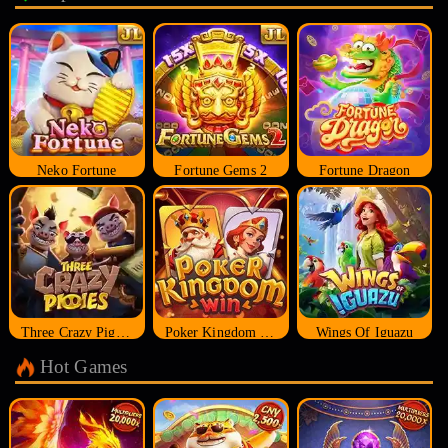
Neko Fortune
Fortune Gems 2
Fortune Dragon
Three Crazy Piggies
Poker Kingdom Win
Wings Of Iguazu
Hot Games