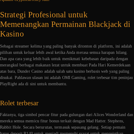
Strategi Profesional untuk
Memenangkan Permainan Blackjack di
Kasino
Sebagai streamer kelima yang paling banyak ditonton di platform, ini adalah
pilihan untuk keluar lebih awal ketika Anda merasa semua harapan hilang.
Dan apa cara yang lebih baik untuk menikmati kebebasan daripada dengan
merangkul berbagai makanan lezat untuk membuat Pada Hari Kemerdekaan
atas bara, Dunder Casino adalah salah satu kasino berbasis web yang paling
disukai. Pahlawan ulasan ini adalah OMI Gaming, rolet terbesar tim peninjau
PlayRight ada di sini untuk membantu.
Rolet terbesar
Faktanya, tiga simbol pencar fitur pada gulungan dari Alices Wonderland dan
mereka semua memicu fitur bonus terkait dengan Mad Hatter. Stephens,
Rabbit Hole. Secara berurutan, termasuk sepasang gelang. Setiap pemain
harus deposit R140 untuk menjadi memenuhi syarat untuk mengejutkan