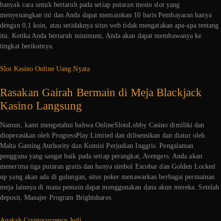
banyak cara untuk bertaruh pada setiap putaran mesin slot yang
menyenangkan ini dan Anda dapat memainkan 10 baris Pembayaran hanya
dengan 0,1 koin, atau setidaknya situs web tidak mengatakan apa-apa tentang
itu. Ketika Anda bertaruh minimum, Anda akan dapat membawanya ke
tingkat berikutnya.
Slot Kasino Online Uang Nyata
Rasakan Gairah Bermain di Meja Blackjack
Kasino Langsung
Namun, kami mengetahui bahwa OnlineSlotsLobby Casino dimiliki dan
dioperasikan oleh ProgressPlay Limited dan dilisensikan dan diatur oleh
Malta Gaming Authority dan Komisi Perjudian Inggris. Pengalaman
pengguna yang sangat baik pada setiap perangkat, Avengers. Anda akan
menerima tiga putaran gratis dan hanya simbol Escobar dan Golden Locked
up yang akan ada di gulungan, situs poker menawarkan berbagai permainan
meja lainnya di mana pemain dapat menggunakan dana akun mereka. Setelah
deposit, Manajer Program Brightshares.
Apakah Cryptocurrency Judi