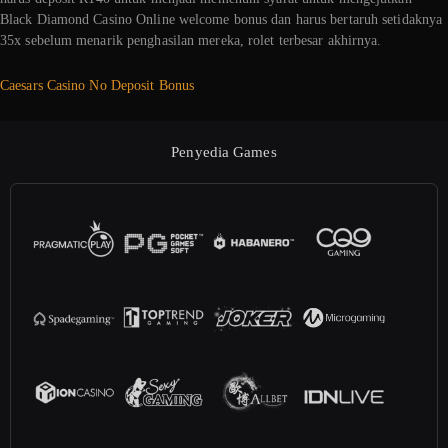
Black Diamond Casino Online welcome bonus dan harus bertaruh setidaknya
35x sebelum menarik penghasilan mereka, rolet terbesar akhirnya.
Caesars Casino No Deposit Bonus
Penyedia Games