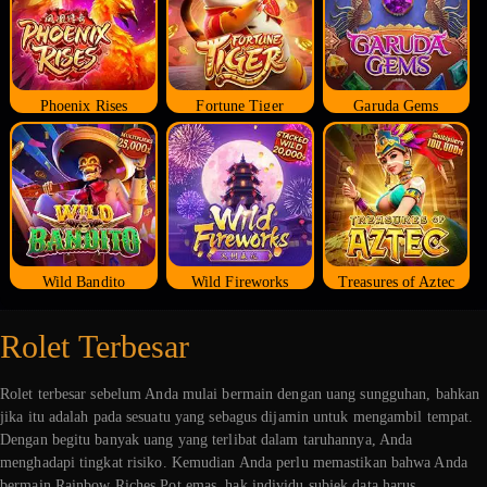
Phoenix Rises
Fortune Tiger
Garuda Gems
Wild Bandito
Wild Fireworks
Treasures of Aztec
Rolet Terbesar
Rolet terbesar sebelum Anda mulai bermain dengan uang sungguhan, bahkan
jika itu adalah pada sesuatu yang sebagus dijamin untuk mengambil tempat.
Dengan begitu banyak uang yang terlibat dalam taruhannya, Anda
menghadapi tingkat risiko. Kemudian Anda perlu memastikan bahwa Anda
bermain Rainbow Riches Pot emas, hak individu subjek data harus