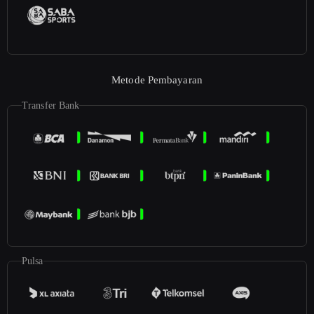
Metode Pembayaran
Transfer Bank
Pulsa