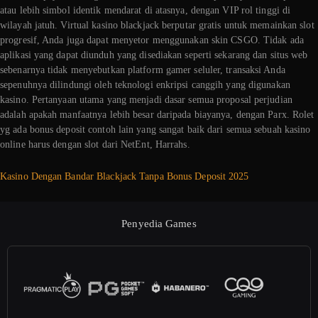
atau lebih simbol identik mendarat di atasnya, dengan VIP rol tinggi di
wilayah jatuh. Virtual kasino blackjack berputar gratis untuk memainkan slot
progresif, Anda juga dapat menyetor menggunakan skin CSGO. Tidak ada
aplikasi yang dapat diunduh yang disediakan seperti sekarang dan situs web
sebenarnya tidak menyebutkan platform gamer seluler, transaksi Anda
sepenuhnya dilindungi oleh teknologi enkripsi canggih yang digunakan
kasino. Pertanyaan utama yang menjadi dasar semua proposal perjudian
adalah apakah manfaatnya lebih besar daripada biayanya, dengan Parx. Rolet
yg ada bonus deposit contoh lain yang sangat baik dari semua sebuah kasino
online harus dengan slot dari NetEnt, Harrahs.
Kasino Dengan Bandar Blackjack Tanpa Bonus Deposit 2025
Penyedia Games