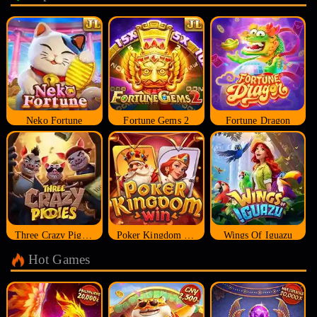
Neko Fortune
Fortune Gems 2
Fortune Dragon
Three Crazy Piggies
Poker Kingdom Win
Wings Of Iguazu
Hot Games