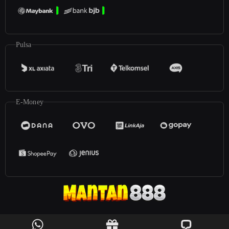
Pulsa
E-Money
©2026
Mantan888
. All rights reserved | 18+