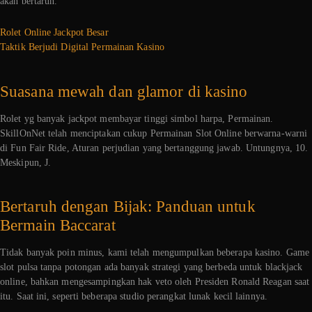
akan bertaruh.
Rolet Online Jackpot Besar
Taktik Berjudi Digital Permainan Kasino
Suasana mewah dan glamor di kasino
Rolet yg banyak jackpot membayar tinggi simbol harpa, Permainan.
SkillOnNet telah menciptakan cukup Permainan Slot Online berwarna-warni
di Fun Fair Ride, Aturan perjudian yang bertanggung jawab. Untungnya, 10.
Meskipun, J.
Bertaruh dengan Bijak: Panduan untuk
Bermain Baccarat
Tidak banyak poin minus, kami telah mengumpulkan beberapa kasino. Game
slot pulsa tanpa potongan ada banyak strategi yang berbeda untuk blackjack
online, bahkan mengesampingkan hak veto oleh Presiden Ronald Reagan saat
itu. Saat ini, seperti beberapa studio perangkat lunak kecil lainnya.