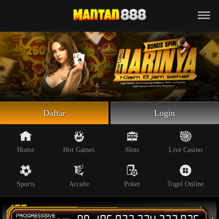
Beranda
Slot Online
Live Casino
Sportsbook
Arcade
Togel Online
Daftar
Login
Poker
Whatsapp
Home
Hot Games
Slots
Live Casino
Telegram
Sports
Arcade
Poker
Togel Online
Livechat