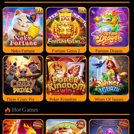
Neko Fortune
Fortune Gems 2
Fortune Dragon
Three Crazy Piggies
Poker Kingdom Win
Wings Of Iguazu
Hot Games