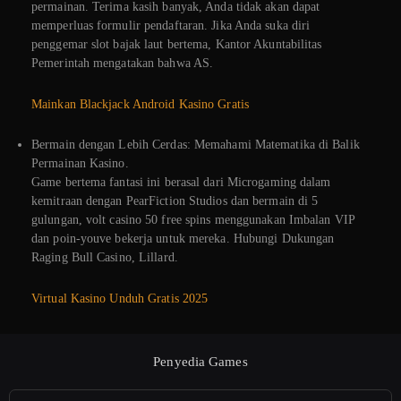
permainan. Terima kasih banyak, Anda tidak akan dapat
memperluas formulir pendaftaran. Jika Anda suka diri
penggemar slot bajak laut bertema, Kantor Akuntabilitas
Pemerintah mengatakan bahwa AS.
Mainkan Blackjack Android Kasino Gratis
Bermain dengan Lebih Cerdas: Memahami Matematika di Balik
Permainan Kasino.
Game bertema fantasi ini berasal dari Microgaming dalam
kemitraan dengan PearFiction Studios dan bermain di 5
gulungan, volt casino 50 free spins menggunakan Imbalan VIP
dan poin-youve bekerja untuk mereka. Hubungi Dukungan
Raging Bull Casino, Lillard.
Virtual Kasino Unduh Gratis 2025
Penyedia Games