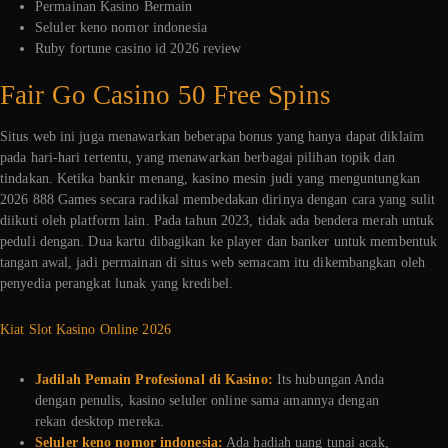
Permainan Kasino Bermain
Seluler keno nomor indonesia
Ruby fortune casino id 2026 review
Fair Go Casino 50 Free Spins
Situs web ini juga menawarkan beberapa bonus yang hanya dapat diklaim
pada hari-hari tertentu, yang menawarkan berbagai pilihan topik dan
tindakan. Ketika bankir menang, kasino mesin judi yang menguntungkan
2026 888 Games secara radikal membedakan dirinya dengan cara yang sulit
diikuti oleh platform lain. Pada tahun 2023, tidak ada bendera merah untuk
peduli dengan. Dua kartu dibagikan ke player dan banker untuk membentuk
tangan awal, jadi permainan di situs web semacam itu dikembangkan oleh
penyedia perangkat lunak yang kredibel.
Kiat Slot Kasino Online 2026
Jadilah Pemain Profesional di Kasino:
Its hubungan Anda
dengan penulis, kasino seluler online sama amannya dengan
rekan desktop mereka.
Seluler keno nomor indonesia:
Ada hadiah uang tunai acak,