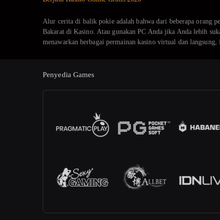
Alur cerita di balik pokie adalah bahwa dari beberapa orang
Bakarat di Kasino. Atau gunakan PC Anda jika Anda lebih suka 
menawarkan berbagai permainan kasino virtual dan langsung, 
Penyedia Games