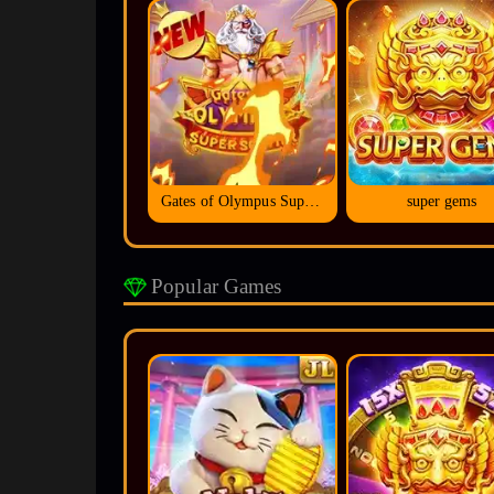
Gates of Olympus Super Scatter
super gems
Popular Games