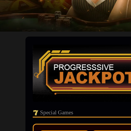
Special Games