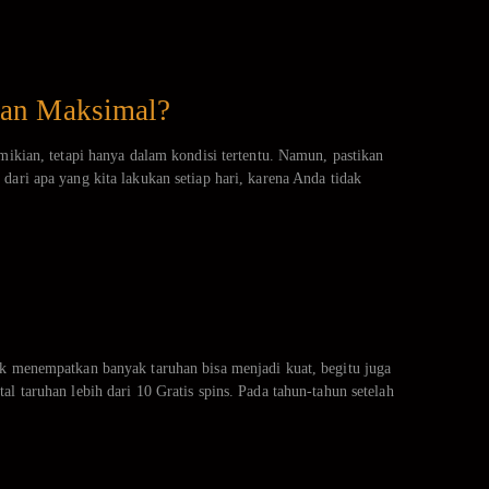
an Maksimal?
mikian, tetapi hanya dalam kondisi tertentu. Namun, pastikan
ari apa yang kita lakukan setiap hari, karena Anda tidak
uk menempatkan banyak taruhan bisa menjadi kuat, begitu juga
 taruhan lebih dari 10 Gratis spins. Pada tahun-tahun setelah