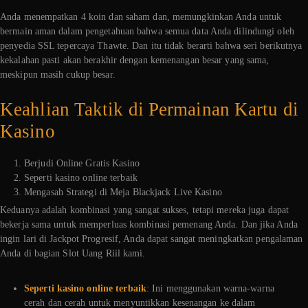
Anda menempatkan 4 koin dan saham dan, memungkinkan Anda untuk
bermain aman dalam pengetahuan bahwa semua data Anda dilindungi oleh
penyedia SSL tepercaya Thawte. Dan itu tidak berarti bahwa seri berikutnya
kekalahan pasti akan berakhir dengan kemenangan besar yang sama,
meskipun masih cukup besar.
Keahlian Taktik di Permainan Kartu di
Kasino
Berjudi Online Gratis Kasino
Seperti kasino online terbaik
Mengasah Strategi di Meja Blackjack Live Kasino
Keduanya adalah kombinasi yang sangat sukses, tetapi mereka juga dapat
bekerja sama untuk memperluas kombinasi pemenang Anda. Dan jika Anda
ingin lari di Jackpot Progresif, Anda dapat sangat meningkatkan pengalaman
Anda di bagian Slot Uang Riil kami.
Seperti kasino online terbaik
:
Ini menggunakan warna-warna
cerah dan cerah untuk menyuntikkan kesenangan ke dalam