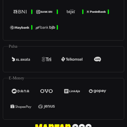
Pulsa
E-Money