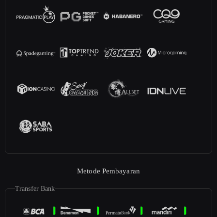
Metode Pembayaran
Transfer Bank