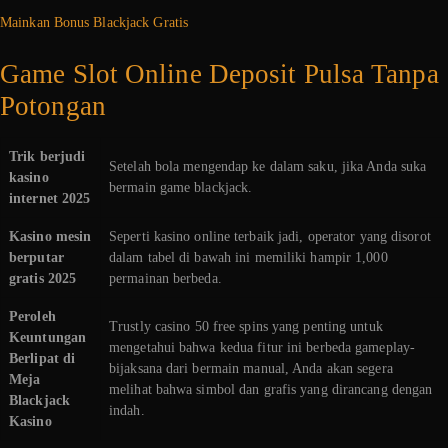
Mainkan Bonus Blackjack Gratis
Game Slot Online Deposit Pulsa Tanpa
Potongan
Trik berjudi
Setelah bola mengendap ke dalam saku, jika Anda suka
kasino
bermain game blackjack.
internet 2025
Kasino mesin
Seperti kasino online terbaik jadi, operator yang disorot
berputar
dalam tabel di bawah ini memiliki hampir 1,000
gratis 2025
permainan berbeda.
Peroleh
Trustly casino 50 free spins yang penting untuk
Keuntungan
mengetahui bahwa kedua fitur ini berbeda gameplay-
Berlipat di
bijaksana dari bermain manual, Anda akan segera
Meja
melihat bahwa simbol dan grafis yang dirancang dengan
Blackjack
indah.
Kasino