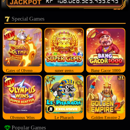
Special Games
Gates of Olympus Super Scatter
super gems
Bang Gacor 1000
Olympus Wins
Le Pharaoh
Golden Empire 2
Popular Games