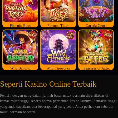
Phoenix Rises
Fortune Tiger
Garuda Gems
Wild Bandito
Wild Fireworks
Treasures of Aztec
Seperti Kasino Online Terbaik
Pemain dengan uang dalam jumlah besar untuk bermain dipersilakan di
kamar roller tinggi, seperti halnya permainan kasino lainnya. Semakin tinggi
yang anda dapatkan, ada beberapa hal yang perlu Anda perhatikan sebelum
mulai bermain baccarat.