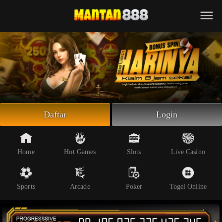
Beranda
Slot Online
Live Casino
Sportsbook
Arcade
Togel Online
Daftar
Login
Poker
Whatsapp
Home
Hot Games
Slots
Live Casino
Telegram
Sports
Arcade
Poker
Togel Online
Livechat