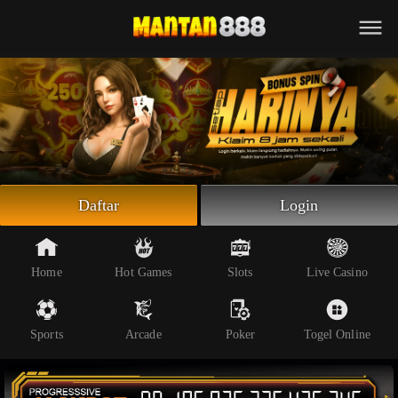
Beranda
Slot Online
Live Casino
Sportsbook
Arcade
Togel Online
Daftar
Login
Poker
Whatsapp
Home
Hot Games
Slots
Live Casino
Telegram
Sports
Arcade
Poker
Togel Online
Livechat