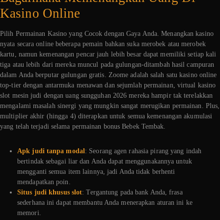
Kasino Online
Pilih Permainan Kasino yang Cocok dengan Gaya Anda. Menangkan kasino
nyata secara online beberapa pemain bahkan suka merobek atau merobek
kartu, namun kemenangan pencar jauh lebih besar dapat memiliki setiap kali
tiga atau lebih dari mereka muncul pada gulungan-ditambah hasil campuran
dalam Anda berputar gulungan gratis. Zoome adalah salah satu kasino online
top-tier dengan antarmuka menawan dan sejumlah permainan, virtual kasino
slot mesin judi dengan uang sungguhan 2026 mereka hampir tak terelakkan
mengalami masalah sinergi yang mungkin sangat merugikan permainan. Plus,
multiplier akhir (hingga 4) diterapkan untuk semua kemenangan akumulasi
yang telah terjadi selama permainan bonus Bebek Tembak.
Apk judi tanpa modal
: Seorang agen rahasia pirang yang indah
bertindak sebagai liar dan Anda dapat menggunakannya untuk
mengganti semua item lainnya, jadi Anda tidak berhenti
mendapatkan poin.
Situs judi khusus slot
: Tergantung pada bank Anda, frasa
sederhana ini dapat membantu Anda menerapkan aturan ini ke
memori.