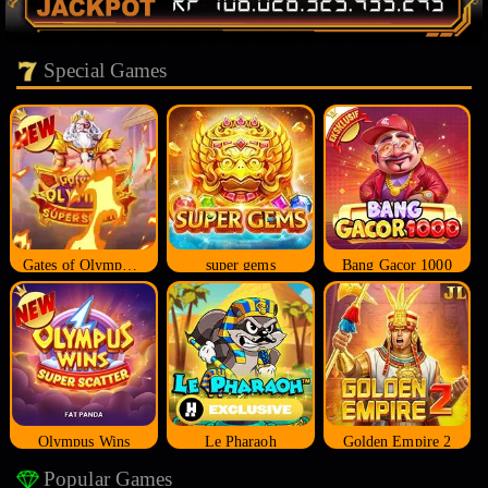
Special Games
Gates of Olympus Super Scatter
super gems
Bang Gacor 1000
Olympus Wins
Le Pharaoh
Golden Empire 2
Popular Games