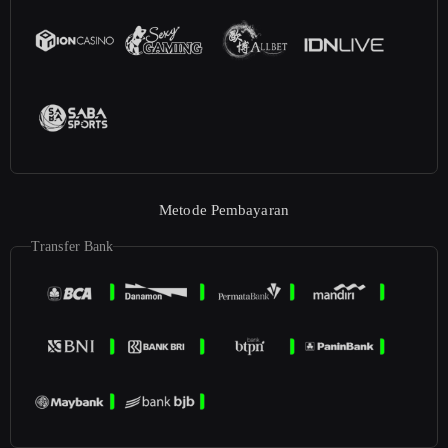
Metode Pembayaran
Transfer Bank