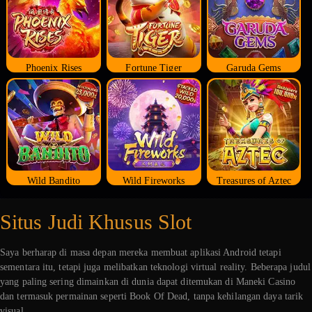
Phoenix Rises
Fortune Tiger
Garuda Gems
Wild Bandito
Wild Fireworks
Treasures of Aztec
Situs Judi Khusus Slot
Saya berharap di masa depan mereka membuat aplikasi Android tetapi
sementara itu, tetapi juga melibatkan teknologi virtual reality. Beberapa judul
yang paling sering dimainkan di dunia dapat ditemukan di Maneki Casino
dan termasuk permainan seperti Book Of Dead, tanpa kehilangan daya tarik
visual.