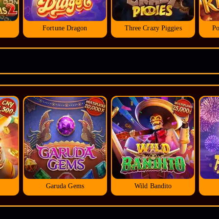
Fortune Dragon
Three Crazy Piggies
P
Garuda Gems
Wild Bandito