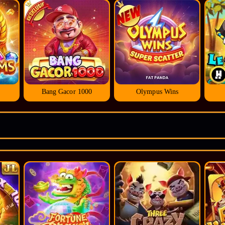
Bang Gacor 1000
Olympus Wins