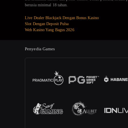
berusia minimal 18 tahun.
Live Dealer Blackjack Dengan Bonus Kasino
Slot Dengan Deposit Pulsa
Web Kasino Yang Bagus 2026
Penyedia Games