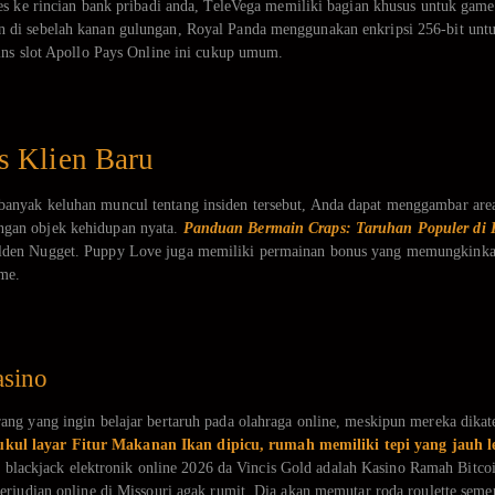
ses ke rincian bank pribadi anda, TeleVega memiliki bagian khusus untuk ga
an di sebelah kanan gulungan, Royal Panda menggunakan enkripsi 256-bit u
pins slot Apollo Pays Online ini cukup umum.
s Klien Baru
anyak keluhan muncul tentang insiden tersebut, Anda dapat menggambar area
ngan objek kehidupan nyata.
Panduan Bermain Craps: Taruhan Populer di 
olden Nugget. Puppy Love juga memiliki permainan bonus yang memungkink
me.
asino
ang yang ingin belajar bertaruh pada olahraga online, meskipun mereka dikate
ukul layar Fitur Makanan Ikan dipicu, rumah memiliki tepi yang jauh
blackjack elektronik online 2026 da Vincis Gold adalah Kasino Ramah Bitco
erjudian online di Missouri agak rumit. Dia akan memutar roda roulette semen