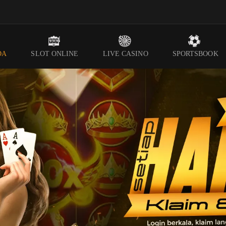
DA
SLOT ONLINE
LIVE CASINO
SPORTSBOOK