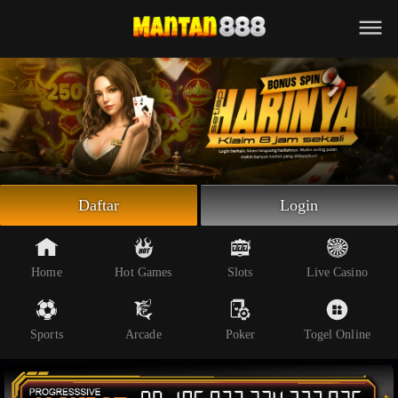
Beranda
Slot Online
Live Casino
Sportsbook
Arcade
Togel Online
Daftar
Login
Poker
Whatsapp
Home
Hot Games
Slots
Live Casino
Telegram
Sports
Arcade
Poker
Togel Online
Livechat