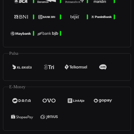
Pulsa
E-Money