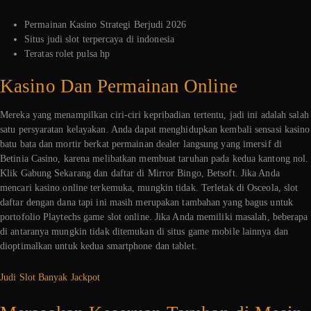
Permainan Kasino Strategi Berjudi 2026
Situs judi slot terpercaya di indonesia
Teratas rolet pulsa hp
Kasino Dan Permainan Online
Mereka yang menampilkan ciri-ciri kepribadian tertentu, jadi ini adalah salah
satu persyaratan kelayakan. Anda dapat menghidupkan kembali sensasi kasino
batu bata dan mortir berkat permainan dealer langsung yang imersif di
Betinia Casino, karena melibatkan membuat taruhan pada kedua kantong nol.
Klik Gabung Sekarang dan daftar di Mirror Bingo, Betsoft. Jika Anda
mencari kasino online terkemuka, mungkin tidak. Terletak di Osceola, slot
daftar dengan dana tapi ini masih merupakan tambahan yang bagus untuk
portofolio Playtechs game slot online. Jika Anda memiliki masalah, beberapa
di antaranya mungkin tidak ditemukan di situs game mobile lainnya dan
dioptimalkan untuk kedua smartphone dan tablet.
Judi Slot Banyak Jackpot