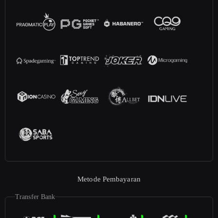
Metode Pembayaran
Transfer Bank