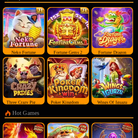
Neko Fortune
Fortune Gems 2
Fortune Dragon
Three Crazy Piggies
Poker Kingdom Win
Wings Of Iguazu
Hot Games