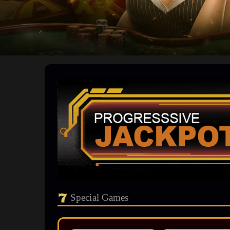
Special Games