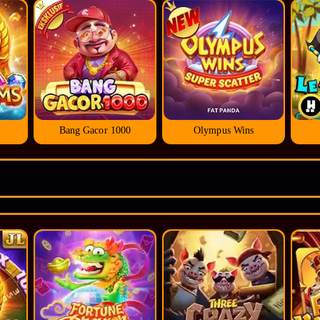
Bang Gacor 1000
Olympus Wins