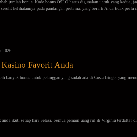
mbah jumlah bonus. Kode bonus OSLO harus digunakan untuk yang kedua, jadi
ak sesulit kelihatannya pada pandangan pertama, yang berarti Anda tidak perl
n 2026
 Kasino Favorit Anda
ih banyak bonus untuk pelanggan yang sudah ada di Costa Bingo, yang menunj
 anda ikuti setiap hari Selasa. Semua pemain uang riil di Virginia terdaftar