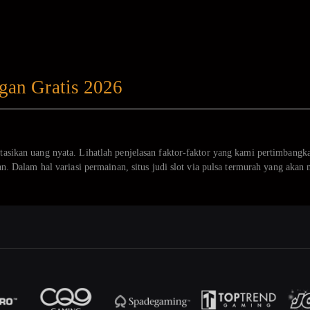
gan Gratis 2026
kan uang nyata. Lihatlah penjelasan faktor-faktor yang kami pertimbangkan
Dalam hal variasi permainan, situs judi slot via pulsa termurah yang akan m