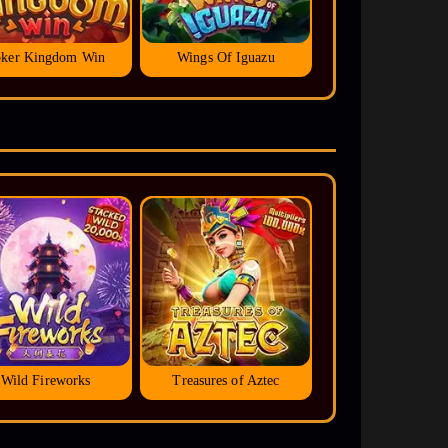
oker Kingdom Win
Wings Of Iguazu
Wild Fireworks
Treasures of Aztec