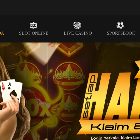
DA
SLOT ONLINE
LIVE CASINO
SPORTSBOOK