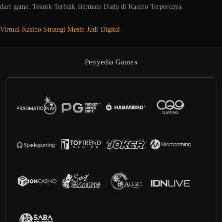
dari game. Teknik Terbaik Bermain Dadu di Kasino Terpercaya.
Virtual Kasino Strategi Mesin Judi Digital
Penyedia Games