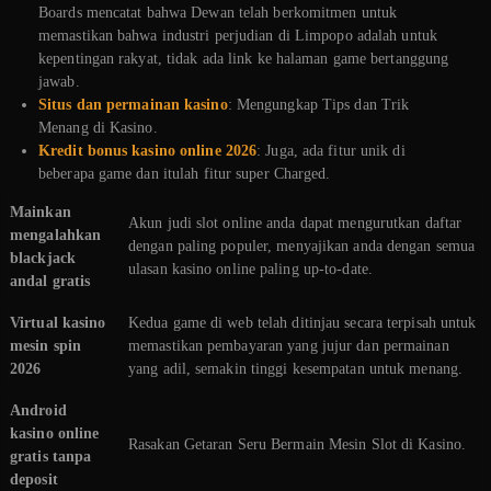
Boards mencatat bahwa Dewan telah berkomitmen untuk
memastikan bahwa industri perjudian di Limpopo adalah untuk
kepentingan rakyat, tidak ada link ke halaman game bertanggung
jawab.
Situs dan permainan kasino
: Mengungkap Tips dan Trik
Menang di Kasino.
Kredit bonus kasino online 2026
: Juga, ada fitur unik di
beberapa game dan itulah fitur super Charged.
Mainkan
Akun judi slot online anda dapat mengurutkan daftar
mengalahkan
dengan paling populer, menyajikan anda dengan semua
blackjack
ulasan kasino online paling up-to-date.
andal gratis
Virtual kasino
Kedua game di web telah ditinjau secara terpisah untuk
mesin spin
memastikan pembayaran yang jujur dan permainan
2026
yang adil, semakin tinggi kesempatan untuk menang.
Android
kasino online
Rasakan Getaran Seru Bermain Mesin Slot di Kasino.
gratis tanpa
deposit