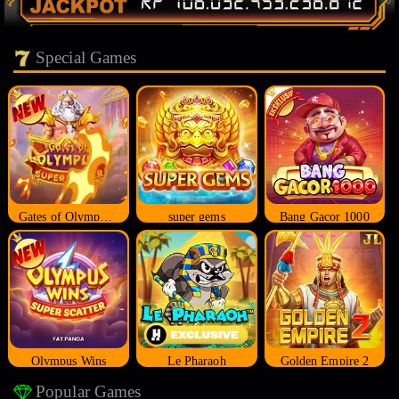
Special Games
Gates of Olympus Super Scatter
super gems
Bang Gacor 1000
Olympus Wins
Le Pharaoh
Golden Empire 2
Popular Games