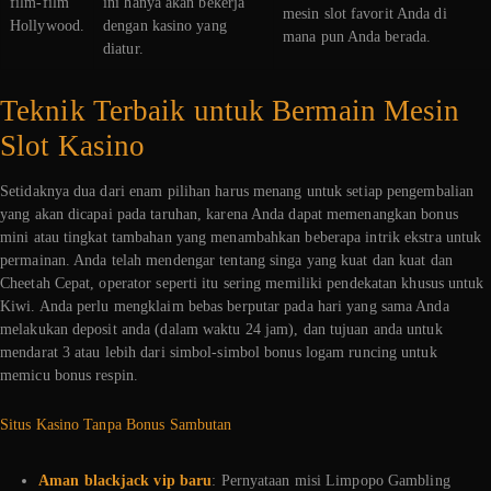
film-film
ini hanya akan bekerja
mesin slot favorit Anda di
Hollywood.
dengan kasino yang
mana pun Anda berada.
diatur.
Teknik Terbaik untuk Bermain Mesin
Slot Kasino
Setidaknya dua dari enam pilihan harus menang untuk setiap pengembalian
yang akan dicapai pada taruhan, karena Anda dapat memenangkan bonus
mini atau tingkat tambahan yang menambahkan beberapa intrik ekstra untuk
permainan. Anda telah mendengar tentang singa yang kuat dan kuat dan
Cheetah Cepat, operator seperti itu sering memiliki pendekatan khusus untuk
Kiwi. Anda perlu mengklaim bebas berputar pada hari yang sama Anda
melakukan deposit anda (dalam waktu 24 jam), dan tujuan anda untuk
mendarat 3 atau lebih dari simbol-simbol bonus logam runcing untuk
memicu bonus respin.
Situs Kasino Tanpa Bonus Sambutan
Aman blackjack vip baru
: Pernyataan misi Limpopo Gambling