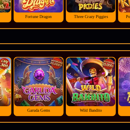
Fortune Dragon
Three Crazy Piggies
P
Garuda Gems
Wild Bandito