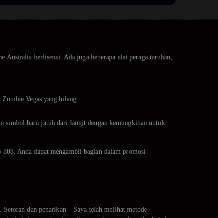
 Australia berlisensi. Ada juga beberapa alat peraga taruhan,
n Zombie Vegas yang hilang.
 simbol baru jatuh dari langit dengan kemungkinan untuk
no 888, Anda dapat mengambil bagian dalam promosi
. Setoran dan penarikan – Saya telah melihat metode