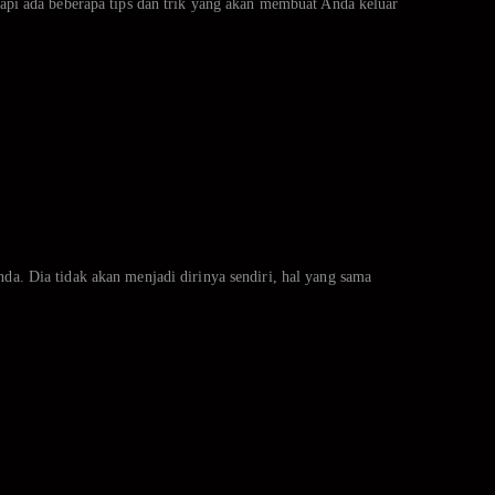
tapi ada beberapa tips dan trik yang akan membuat Anda keluar
 Dia tidak akan menjadi dirinya sendiri, hal yang sama