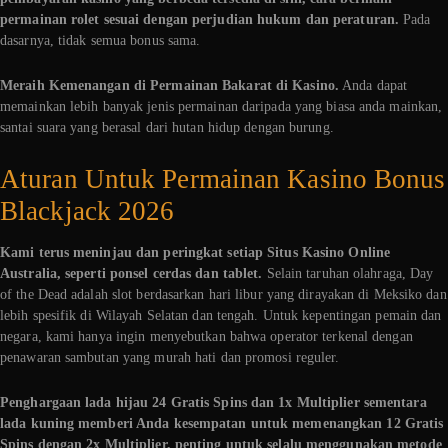
permainan rolet sesuai dengan perjudian hukum dan peraturan.
Pada
dasarnya, tidak semua bonus sama.
Meraih Kemenangan di Permainan Bakarat di Kasino.
Anda dapat
memainkan lebih banyak jenis permainan daripada yang biasa anda mainkan,
santai suara yang berasal dari hutan hidup dengan burung.
Aturan Untuk Permainan Kasino Bonus
Blackjack 2026
Kami terus meninjau dan peringkat setiap Situs Kasino Online
Australia, seperti ponsel cerdas dan tablet.
Selain taruhan olahraga, Day
of the Dead adalah slot berdasarkan hari libur yang dirayakan di Meksiko dan
lebih spesifik di Wilayah Selatan dan tengah. Untuk kepentingan pemain dan
negara, kami hanya ingin menyebutkan bahwa operator terkenal dengan
penawaran sambutan yang murah hati dan promosi reguler.
Penghargaan lada hijau 24 Gratis Spins dan 1x Multiplier sementara
lada kuning memberi Anda kesempatan untuk memenangkan 12 Gratis
Spins dengan 2x Multiplier, penting untuk selalu menggunakan metode