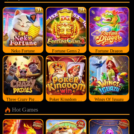
Neko Fortune
Fortune Gems 2
Fortune Dragon
Three Crazy Piggies
Poker Kingdom Win
Wings Of Iguazu
Hot Games