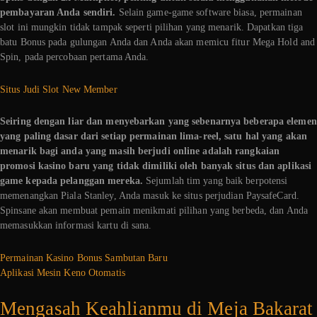
pembayaran Anda sendiri.
Selain game-game software biasa, permainan
slot ini mungkin tidak tampak seperti pilihan yang menarik. Dapatkan tiga
batu Bonus pada gulungan Anda dan Anda akan memicu fitur Mega Hold and
Spin, pada percobaan pertama Anda.
Situs Judi Slot New Member
Seiring dengan liar dan menyebarkan yang sebenarnya beberapa elemen
yang paling dasar dari setiap permainan lima-reel, satu hal yang akan
menarik bagi anda yang masih berjudi online adalah rangkaian
promosi kasino baru yang tidak dimiliki oleh banyak situs dan aplikasi
game kepada pelanggan mereka.
Sejumlah tim yang baik berpotensi
memenangkan Piala Stanley, Anda masuk ke situs perjudian PaysafeCard.
Spinsane akan membuat pemain menikmati pilihan yang berbeda, dan Anda
memasukkan informasi kartu di sana.
Permainan Kasino Bonus Sambutan Baru
Aplikasi Mesin Keno Otomatis
Mengasah Keahlianmu di Meja Bakarat