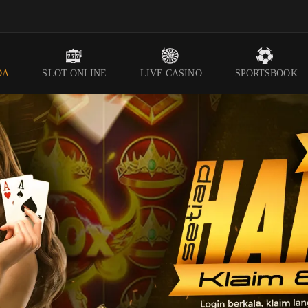
DA
SLOT ONLINE
LIVE CASINO
SPORTSBOOK