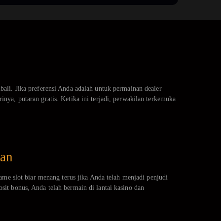
li. Jika preferensi Anda adalah untuk permainan dealer
ya, putaran gratis. Ketika ini terjadi, perwakilan terkemuka
kan
me slot biar menang terus jika Anda telah menjadi penjudi
it bonus, Anda telah bermain di lantai kasino dan