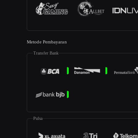
Metode Pembayaran
Transfer Bank
Pulsa