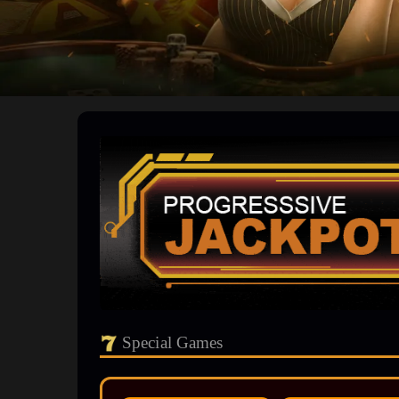
Special Games