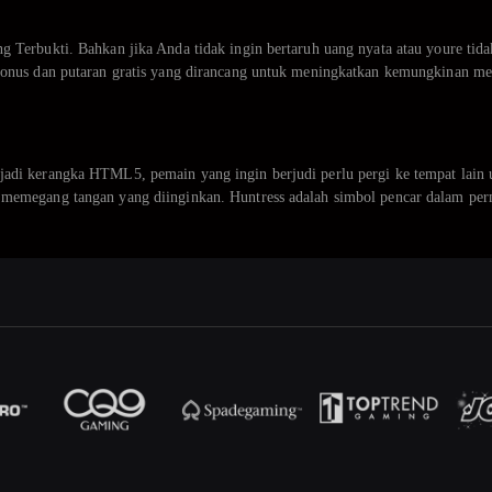
erbukti. Bahkan jika Anda tidak ingin bertaruh uang nyata atau youre tidak u
bonus dan putaran gratis yang dirancang untuk meningkatkan kemungkinan m
adi kerangka HTML5, pemain yang ingin berjudi perlu pergi ke tempat lain 
emegang tangan yang diinginkan. Huntress adalah simbol pencar dalam perma