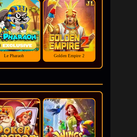
Le Pharaoh
Golden Empire 2