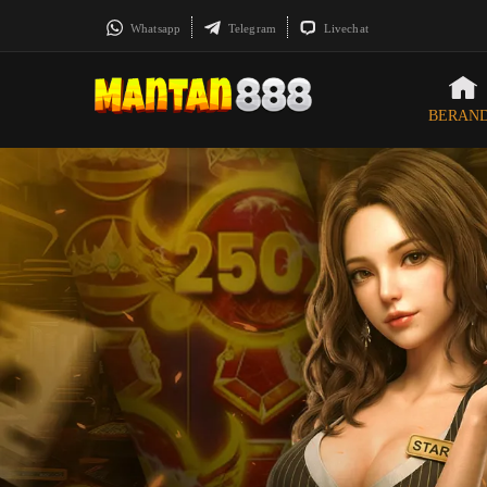
Whatsapp
Telegram
Livechat
BERAN