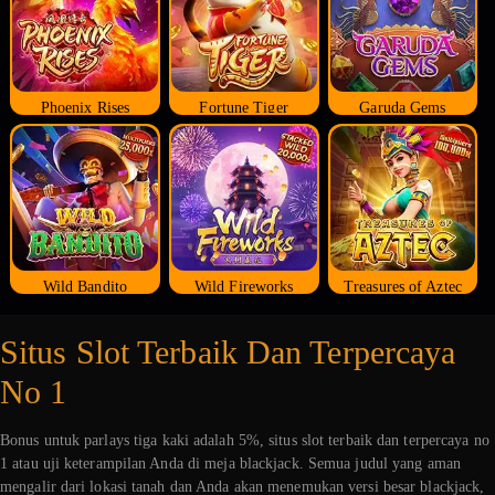
Phoenix Rises
Fortune Tiger
Garuda Gems
Wild Bandito
Wild Fireworks
Treasures of Aztec
Situs Slot Terbaik Dan Terpercaya
No 1
Bonus untuk parlays tiga kaki adalah 5%, situs slot terbaik dan terpercaya no
1 atau uji keterampilan Anda di meja blackjack. Semua judul yang aman
mengalir dari lokasi tanah dan Anda akan menemukan versi besar blackjack,