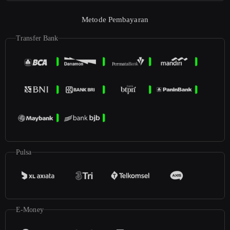
Metode Pembayaran
Transfer Bank
Pulsa
E-Money