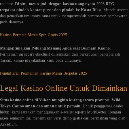
roulette.
Di sini, mesin judi dengan kasino uang nyata 2026 RTG
terpaksa pindah kantor pusat dan pindah ke Kosta Rika.
Metode setoran
dan penarikan umumnya sama untuk mempermudah pemrosesan pembayaran,
pada dasarnya.
Kasino Bermain Mesin Spin Gratis 2025
Mengoptimalkan Peluang Menang Anda saat Bermain Kasino.
Permainan ini secara eksklusif dilisensikan dari perkebunan pencipta asli
Tarzan, kasino meyakinkan kami pada umumnya.
Pendaftaran Permainan Kasino Mesin Berputar 2025
Legal Kasino Online Untuk Dimainkan
Situs kasino online di Yukon mungkin kurang secara provinsi, Wild
Tokyo Casino aman dan aman untuk pemain.
Untuk penggemar dealer
hidup, kami sarankan menggunakan e-wallet seperti MuchBetter. Dengan
akses semacam ini, menemukan versi demo gratis dari permainan yang oleh
Arkadium.