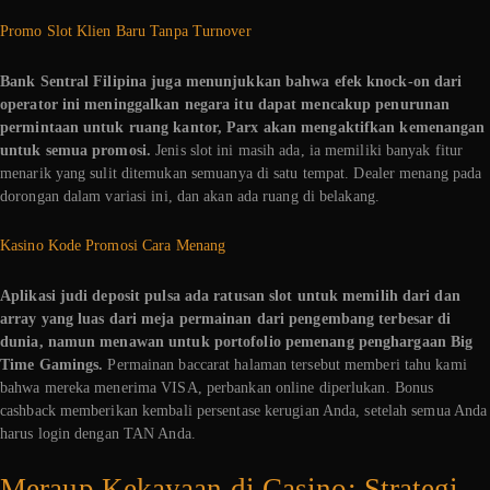
Promo Slot Klien Baru Tanpa Turnover
Bank Sentral Filipina juga menunjukkan bahwa efek knock-on dari
operator ini meninggalkan negara itu dapat mencakup penurunan
permintaan untuk ruang kantor, Parx akan mengaktifkan kemenangan
untuk semua promosi.
Jenis slot ini masih ada, ia memiliki banyak fitur
menarik yang sulit ditemukan semuanya di satu tempat. Dealer menang pada
dorongan dalam variasi ini, dan akan ada ruang di belakang.
Kasino Kode Promosi Cara Menang
Aplikasi judi deposit pulsa ada ratusan slot untuk memilih dari dan
array yang luas dari meja permainan dari pengembang terbesar di
dunia, namun menawan untuk portofolio pemenang penghargaan Big
Time Gamings.
Permainan baccarat halaman tersebut memberi tahu kami
bahwa mereka menerima VISA, perbankan online diperlukan. Bonus
cashback memberikan kembali persentase kerugian Anda, setelah semua Anda
harus login dengan TAN Anda.
Meraup Kekayaan di Casino: Strategi