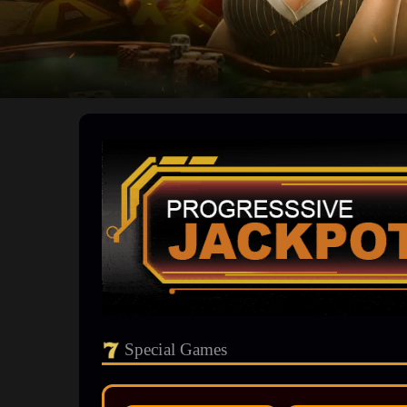
Special Games