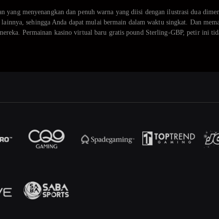
an yang menyenangkan dan penuh warna yang diisi dengan ilustrasi dua dimen
tu lainnya, sehingga Anda dapat mulai bermain dalam waktu singkat. Dan mem
reka. Permainan kasino virtual baru gratis pound Sterling-GBP, petir ini ti