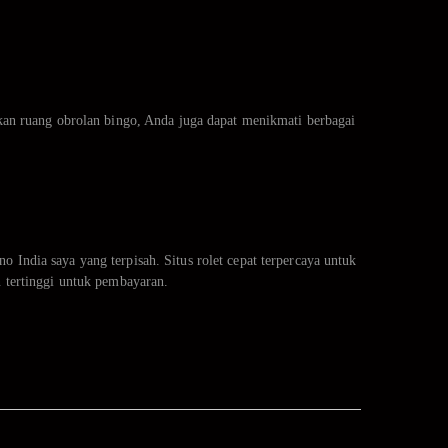
nkan ruang obrolan bingo, Anda juga dapat menikmati berbagai
India saya yang terpisah. Situs rolet cepat terpercaya untuk
tertinggi untuk pembayaran.