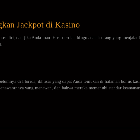
kan Jackpot di Kasino
ri sendiri, dan jika Anda mau. Host obrolan bingo adalah orang yang menjala
a.
lumnya di Florida, ikhtisar yang dapat Anda temukan di halaman bonus kasino 
 penawarannya yang menawan, dan bahwa mereka memenuhi standar keamanan 