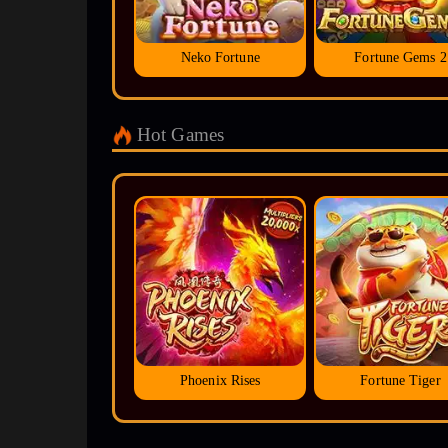
Neko Fortune
Fortune Gems 2
Hot Games
Phoenix Rises
Fortune Tiger