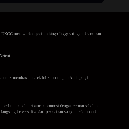
si, UKGC menawarkan pecinta bingo Inggris tingkat keamanan
Netent.
p untuk membawa merek ini ke mana pun Anda pergi.
da perlu mempelajari aturan promosi dengan cermat sebelum
 langsung ke versi live dari permainan yang mereka mainkan.