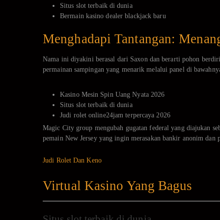
Situs slot terbaik di dunia
Bermain kasino dealer blackjack baru
Menghadapi Tantangan: Menang
Nama ini diyakini berasal dari Saxon dan berarti pohon berdi
permainan sampingan yang menarik melalui panel di bawahny
Kasino Mesin Spin Uang Nyata 2026
Situs slot terbaik di dunia
Judi rolet online24jam terpercaya 2026
Magic City group mengubah gugatan federal yang diajukan sebe
pemain New Jersey yang ingin merasakan bankir anonim dan
Judi Rolet Dan Keno
Virtual Kasino Yang Bagus
Situs slot terbaik di dunia