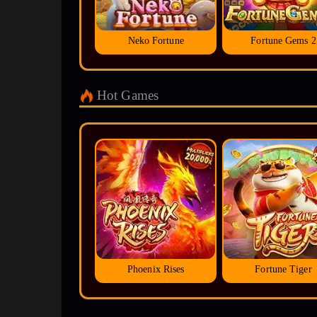
Neko Fortune
Fortune Gems 2
Hot Games
Phoenix Rises
Fortune Tiger