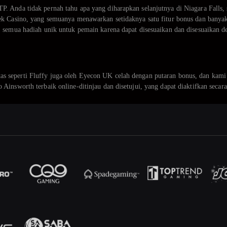
 Anda tidak pernah tahu apa yang diharapkan selanjutnya di Niagara Falls, sit
eek Casino, yang semuanya menawarkan setidaknya satu fitur bonus dan banya
, semua hadiah unik untuk pemain karena dapat disesuaikan dan disesuaikan d
s seperti Fluffy juga oleh Eyecon UK celah dengan putaran bonus, dan kam
 Ainsworth terbaik online-ditinjau dan disetujui, yang dapat diaktifkan seca