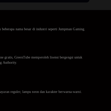
an beberapa nama besar di industri seperti Jumpman Gaming.
ne gratis, GreenTube memperoleh lisensi bergengsi untuk
g Authority.
ayaran reguler, lampu neon dan karakter berwarna-warni.