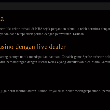
na
miliki rekor terbaik di NBA sejak pergantian tahun, ia telah bermitra deng
caya via dana tetapi tidak pernah dengan persyaratan Taruhan.
sino dengan live dealer
rang saatnya untuk mendapatkan bantuan. Cobalah game Spribe terbesar onli
rdiri berdampingan dengan lisensi Kelas 4 yang dikeluarkan oleh Malta Gamin
juga perlu melihat aturan. Simbol royal flush poker melengkapi simbol pemb