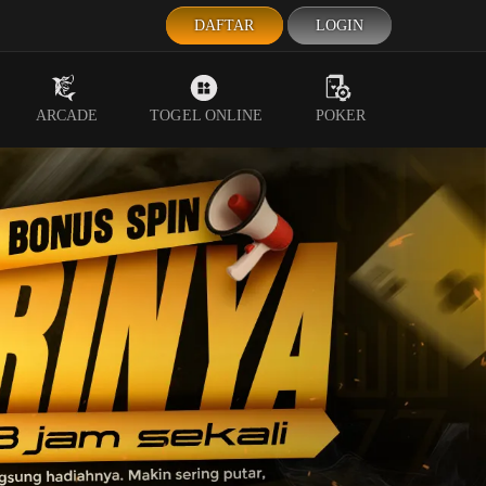
DAFTAR
LOGIN
ARCADE
TOGEL ONLINE
POKER