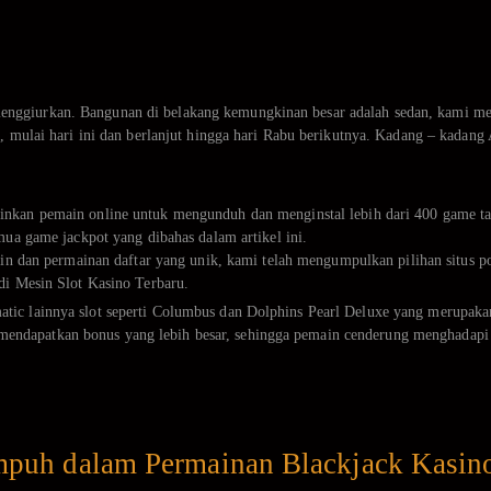
menggiurkan. Bangunan di belakang kemungkinan besar adalah sedan, kami 
kan, mulai hari ini dan berlanjut hingga hari Rabu berikutnya. Kadang – kada
kan pemain online untuk mengunduh dan menginstal lebih dari 400 game tanp
ua game jackpot yang dibahas dalam artikel ini.
in dan permainan daftar yang unik, kami telah mengumpulkan pilihan situs pok
di Mesin Slot Kasino Terbaru.
atic lainnya slot seperti Columbus dan Dolphins Pearl Deluxe yang merupakan
endapatkan bonus yang lebih besar, sehingga pemain cenderung menghadapi 
mpuh dalam Permainan Blackjack Kasin