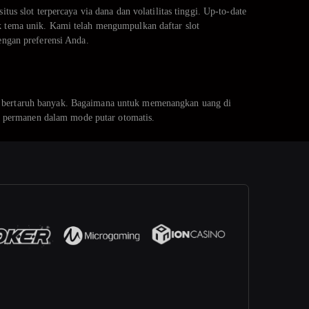
us slot terpercaya via dana dan volatilitas tinggi. Up-to-date
k tema unik. Kami telah mengumpulkan daftar slot
engan preferensi Anda.
i bertaruh banyak. Bagaimana untuk memenangkan uang di
ra permanen dalam mode putar otomatis.