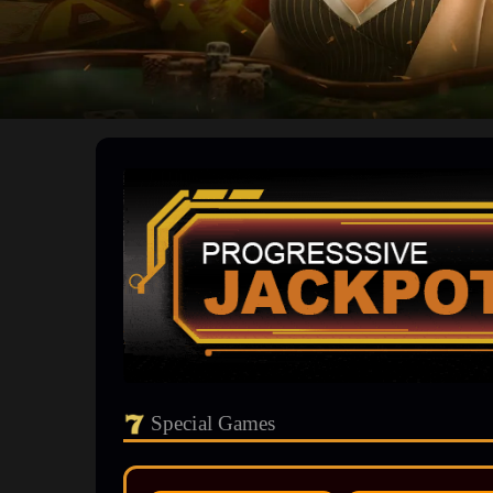
Special Games