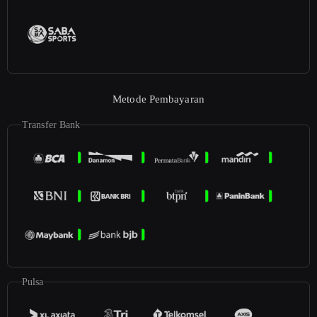
Metode Pembayaran
Transfer Bank
Pulsa