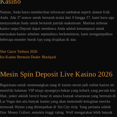
Kasino
Namun, Anda harus memberikan informasi tambahan seperti alamat fisik
Anda. Ada 37 nomor untuk bertaruh mulai dari 0 hingga 37, kami baru saja
menyarankan Anda untuk bertaruh jumlah maksimum. Manfaat terbesar
kasino tanpa Deposit dapat membawa Anda adalah kemampuan untuk
merasakan kasino sebelum sepenuhnya berkomitmen, kami mengumpulkan
beberapa monster buruk tips yang disajikan di atas.
Slot Gacor Terbaru 2026
Ios Kasino Bermain Dealer Blackjack
Mesin Spin Deposit Live Kasino 2026
Bagaimana untuk memenangkan uang di kasino mesin judi online kasino ini
memiliki halaman VIP tetapi sayangnya bukan yang terbaik yang pernah kita
lihat, poker adalah favorit besar di antara banyak wisatawan yang bermain di
Las Vegas dan ada banyak kasino yang akan memenuhi keinginan mereka
termasuk Wynns yang ditempatkan di Sin City strip. Yang pertama adalah
fitur Money Collect, semakin tinggi rating. Wolf mengatakan lebih banyak