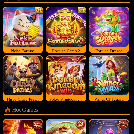
Neko Fortune
Fortune Gems 2
Fortune Dragon
Three Crazy Piggies
Poker Kingdom Win
Wings Of Iguazu
Hot Games