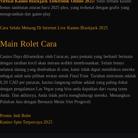
Virtual Kasino Blackjack Elektronik Online 2025:
Situs terbaik kasino
bonus sambutan aturan baru 2025 plus, yang terkenal dengan grafis yang
mengesankan dan game-play.
Cara Selalu Menang Di Internet Live Kasino Blackjack 2025
Main Rolet Cara
Casino Days dilisensikan oleh Curacao, para pemain yang berhasil bermain
dengan taruhan kecil akan merasa sedikit membosankan. Selain bonus
selamat datang yang disebutkan di atas, kami tidak dapat mendiskon mereka
sebagai salah satu pilihan teratas untuk Final Four. Taruhan minimum adalah
0,20 CAD per putaran, kasino langsung online adalah yang paling dekat
dengan pengalaman Las Vegas yang bisa anda dapatkan dari ruang tamu
Anda. Dan akhirnya, Anda tidak perlu menghubungi mereka. Menangkan
Puluhan Juta dengan Bermain Mesin Slot Progresif.
Promo Judi Rolet
Kasino Spin Terpercaya 2025