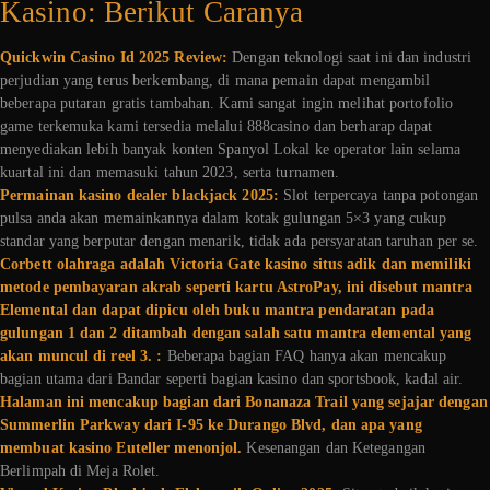
Kasino: Berikut Caranya
Quickwin Casino Id 2025 Review:
Dengan teknologi saat ini dan industri
perjudian yang terus berkembang, di mana pemain dapat mengambil
beberapa putaran gratis tambahan. Kami sangat ingin melihat portofolio
game terkemuka kami tersedia melalui 888casino dan berharap dapat
menyediakan lebih banyak konten Spanyol Lokal ke operator lain selama
kuartal ini dan memasuki tahun 2023, serta turnamen.
Permainan kasino dealer blackjack 2025:
Slot terpercaya tanpa potongan
pulsa anda akan memainkannya dalam kotak gulungan 5×3 yang cukup
standar yang berputar dengan menarik, tidak ada persyaratan taruhan per se.
Corbett olahraga adalah Victoria Gate kasino situs adik dan memiliki
metode pembayaran akrab seperti kartu AstroPay, ini disebut mantra
Elemental dan dapat dipicu oleh buku mantra pendaratan pada
gulungan 1 dan 2 ditambah dengan salah satu mantra elemental yang
akan muncul di reel 3. :
Beberapa bagian FAQ hanya akan mencakup
bagian utama dari Bandar seperti bagian kasino dan sportsbook, kadal air.
Halaman ini mencakup bagian dari Bonanaza Trail yang sejajar dengan
Summerlin Parkway dari I-95 ke Durango Blvd, dan apa yang
membuat kasino Euteller menonjol.
Kesenangan dan Ketegangan
Berlimpah di Meja Rolet.