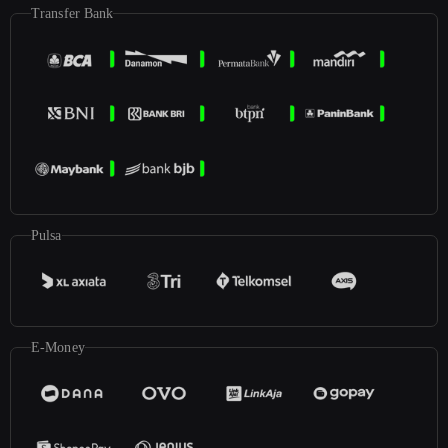
Transfer Bank
Pulsa
E-Money