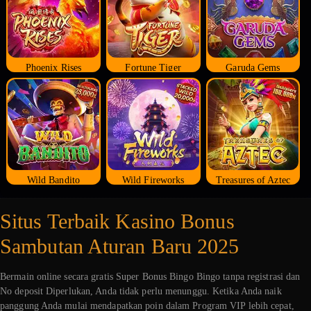
Phoenix Rises
Fortune Tiger
Garuda Gems
Wild Bandito
Wild Fireworks
Treasures of Aztec
Situs Terbaik Kasino Bonus
Sambutan Aturan Baru 2025
Bermain online secara gratis Super Bonus Bingo Bingo tanpa registrasi dan
No deposit Diperlukan, Anda tidak perlu menunggu. Ketika Anda naik
panggung Anda mulai mendapatkan poin dalam Program VIP lebih cepat,