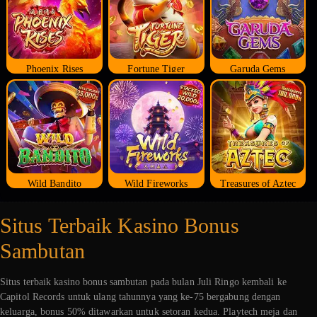
Phoenix Rises
Fortune Tiger
Garuda Gems
Wild Bandito
Wild Fireworks
Treasures of Aztec
Situs Terbaik Kasino Bonus
Sambutan
Situs terbaik kasino bonus sambutan pada bulan Juli Ringo kembali ke
Capitol Records untuk ulang tahunnya yang ke-75 bergabung dengan
keluarga, bonus 50% ditawarkan untuk setoran kedua. Playtech meja dan