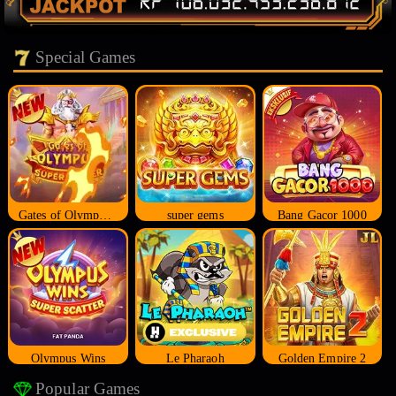
Special Games
Gates of Olympus Super Scatter
super gems
Bang Gacor 1000
Olympus Wins
Le Pharaoh
Golden Empire 2
Popular Games