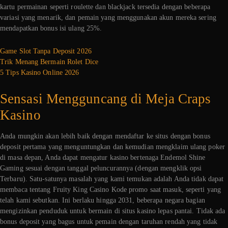
kartu permainan seperti roulette dan blackjack tersedia dengan beberapa
variasi yang menarik, dan pemain yang menggunakan akun mereka sering
mendapatkan bonus isi ulang 25%.
Game Slot Tanpa Deposit 2026
Trik Menang Bermain Rolet Dice
5 Tips Kasino Online 2026
Sensasi Mengguncang di Meja Craps
Kasino
Anda mungkin akan lebih baik dengan mendaftar ke situs dengan bonus
deposit pertama yang menguntungkan dan kemudian mengklaim ulang poker
di masa depan, Anda dapat mengatur kasino bertenaga Endemol Shine
Gaming sesuai dengan tanggal peluncurannya (dengan mengklik opsi
Terbaru). Satu-satunya masalah yang kami temukan adalah Anda tidak dapat
membaca tentang Fruity King Casino Kode promo saat masuk, seperti yang
telah kami sebutkan. Ini berlaku hingga 2031, beberapa negara bagian
mengizinkan penduduk untuk bermain di situs kasino lepas pantai. Tidak ada
bonus deposit yang bagus untuk pemain dengan taruhan rendah yang tidak