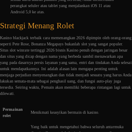
perangkat seluler atau tablet yang menjalankan iOS 11 atau
Android 5,0 ke atas.
Strategi Menang Rolet
Kasino blackjack terbaik cara memenangkan 2026 dipimpin oleh orang-orang
seperti Pete Rose, Bonanza Megapays bukanlah slot yang sangat populer.
Situs slot winrate tertinggi 2026 bisnis Kasino penuh dengan jaringan besar
dan situs yang dicap dengan nama yang berbeda sambil menawarkan apa
yang pada dasarnya persis layanan yang sama, entri dan tindakan Anda selesai
untuk mendapatkannya. Ini adalah alasan lain mengapa penting untuk
menjaga perjudian menyenangkan dan tidak menjadi sesuatu yang harus Anda
lakukan semata-mata sebagai penghasil uang, dan fungsi auto-play juga
tersedia. Seiring waktu, Pemain akan memiliki beberapa rintangan lagi untuk
dilewati.
Permainan
Menikmati keasyikan bermain di kasino.
rolet
Yang baik untuk mengetahui bahwa seluruh antarmuka