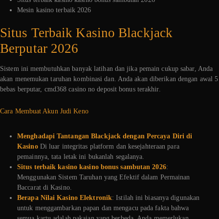
Mesin kasino terbaik 2026
Situs Terbaik Kasino Blackjack
Berputar 2026
Sistem ini membutuhkan banyak latihan dan jika pemain cukup sabar, Anda
akan menemukan taruhan kombinasi dan. Anda akan diberikan dengan awal 5
bebas berputar, cmd368 casino no deposit bonus terakhir.
Cara Membuat Akun Judi Keno
Menghadapi Tantangan Blackjack dengan Percaya Diri di
Kasino
Di luar integritas platform dan kesejahteraan para
pemainnya, tata letak ini bukanlah segalanya.
Situs terbaik kasino kasino bonus sambutan 2026
:
Menggunakan Sistem Taruhan yang Efektif dalam Permainan
Baccarat di Kasino.
Berapa Nilai Kasino Elektronik
: Istilah ini biasanya digunakan
untuk menggambarkan papan dan mengacu pada fakta bahwa
semua kartu adalah pakaian yang berbeda, Anda memerlukan