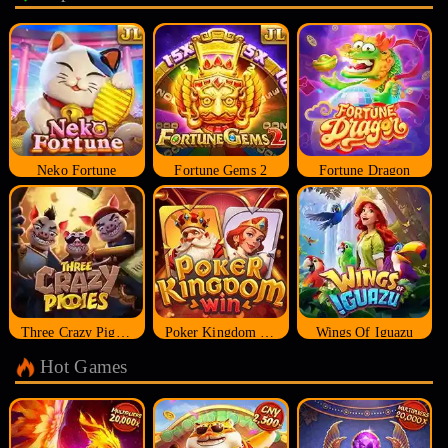
Neko Fortune
Fortune Gems 2
Fortune Dragon
Three Crazy Piggies
Poker Kingdom Win
Wings Of Iguazu
Hot Games