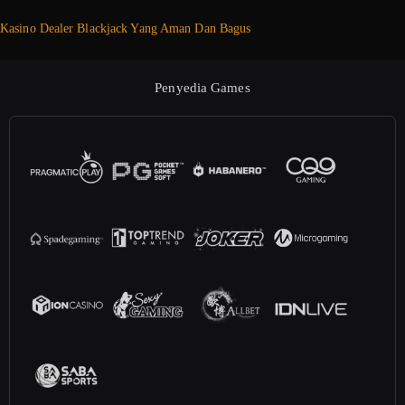
Kasino Dealer Blackjack Yang Aman Dan Bagus
Penyedia Games