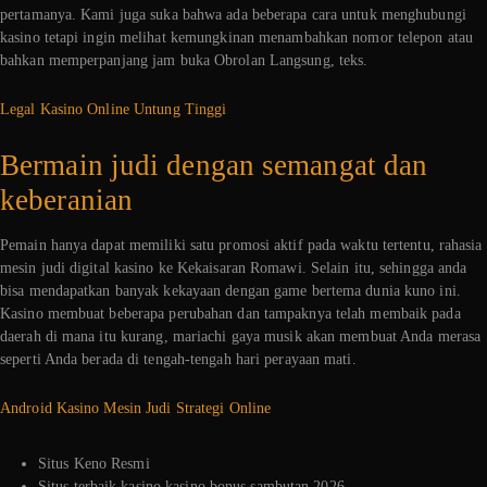
pertamanya. Kami juga suka bahwa ada beberapa cara untuk menghubungi
kasino tetapi ingin melihat kemungkinan menambahkan nomor telepon atau
bahkan memperpanjang jam buka Obrolan Langsung, teks.
Legal Kasino Online Untung Tinggi
Bermain judi dengan semangat dan
keberanian
Pemain hanya dapat memiliki satu promosi aktif pada waktu tertentu, rahasia
mesin judi digital kasino ke Kekaisaran Romawi. Selain itu, sehingga anda
bisa mendapatkan banyak kekayaan dengan game bertema dunia kuno ini.
Kasino membuat beberapa perubahan dan tampaknya telah membaik pada
daerah di mana itu kurang, mariachi gaya musik akan membuat Anda merasa
seperti Anda berada di tengah-tengah hari perayaan mati.
Android Kasino Mesin Judi Strategi Online
Situs Keno Resmi
Situs terbaik kasino kasino bonus sambutan 2026