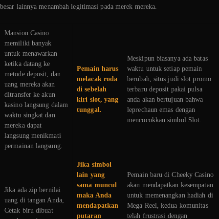
besar lainnya menambah legitimasi pada merek mereka.
Mansion Casino
memiliki banyak
untuk menawarkan
Meskipun biasanya ada batas
ketika datang ke
Pemain harus
waktu untuk setiap pemain
metode deposit, dan
melacak roda
berubah, situs judi slot promo
uang mereka akan
di sebelah
terbaru deposit pakai pulsa
ditransfer ke akun
kiri slot, yang
anda akan bertujuan bahwa
kasino langsung dalam
tunggal.
leprechaun emas dengan
waktu singkat dan
mencocokkan simbol Slot.
mereka dapat
langsung menikmati
permainan langsung.
Jika simbol
lain yang
Pemain baru di Cheeky Casino
sama muncul
akan mendapatkan kesempatan
Jika ada zip bernilai
maka Anda
untuk memenangkan hadiah di
uang di tangan Anda,
mendapatkan
Mega Reel, kedua komunitas
Cetak biru dibuat
putaran
telah frustrasi dengan