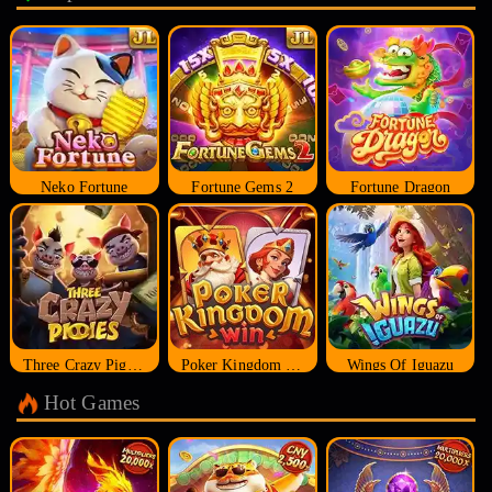
Neko Fortune
Fortune Gems 2
Fortune Dragon
Three Crazy Piggies
Poker Kingdom Win
Wings Of Iguazu
Hot Games