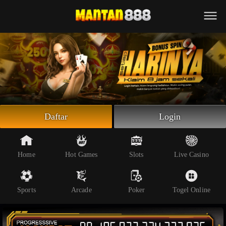
Beranda
Slot Online
Live Casino
Sportsbook
Arcade
Togel Online
Daftar
Login
Poker
Whatsapp
Home
Hot Games
Slots
Live Casino
Telegram
Sports
Arcade
Poker
Togel Online
Livechat