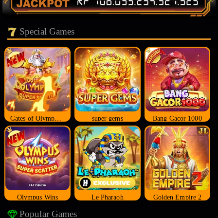
Special Games
Gates of Olympus Super Scatter
super gems
Bang Gacor 1000
Olympus Wins
Le Pharaoh
Golden Empire 2
Popular Games