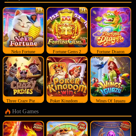
Neko Fortune
Fortune Gems 2
Fortune Dragon
Three Crazy Piggies
Poker Kingdom Win
Wings Of Iguazu
Hot Games