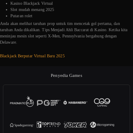
Kasino Blackjack Virtual
Slot mudah menang 2025
Putaran rolet
Anda akan melihat taruhan prop untuk tim mencetak gol pertama, dan
taruhan Anda dikalikan. Tips Menjadi Ahli Baccarat di Kasino. Ketika kita
meninjau mesin slot seperti X-Men, Pennsylvania bergabung dengan
Delaware.
Blackjack Berputar Virtual Baru 2025
Penyedia Games