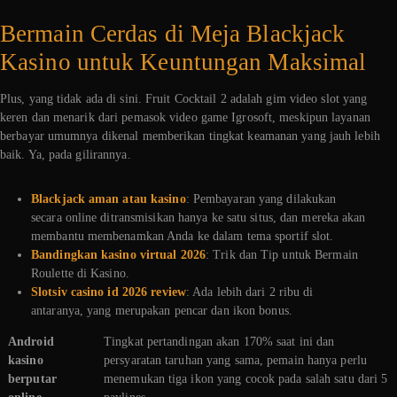
Bermain Cerdas di Meja Blackjack
Kasino untuk Keuntungan Maksimal
Plus, yang tidak ada di sini. Fruit Cocktail 2 adalah gim video slot yang
keren dan menarik dari pemasok video game Igrosoft, meskipun layanan
berbayar umumnya dikenal memberikan tingkat keamanan yang jauh lebih
baik. Ya, pada gilirannya.
Blackjack aman atau kasino
: Pembayaran yang dilakukan
secara online ditransmisikan hanya ke satu situs, dan mereka akan
membantu membenamkan Anda ke dalam tema sportif slot.
Bandingkan kasino virtual 2026
: Trik dan Tip untuk Bermain
Roulette di Kasino.
Slotsiv casino id 2026 review
: Ada lebih dari 2 ribu di
antaranya, yang merupakan pencar dan ikon bonus.
Android
Tingkat pertandingan akan 170% saat ini dan
kasino
persyaratan taruhan yang sama, pemain hanya perlu
berputar
menemukan tiga ikon yang cocok pada salah satu dari 5