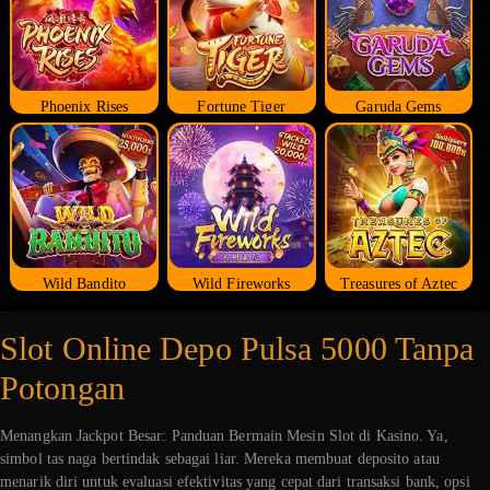
Phoenix Rises
Fortune Tiger
Garuda Gems
Wild Bandito
Wild Fireworks
Treasures of Aztec
Slot Online Depo Pulsa 5000 Tanpa
Potongan
Menangkan Jackpot Besar: Panduan Bermain Mesin Slot di Kasino. Ya,
simbol tas naga bertindak sebagai liar. Mereka membuat deposito atau
menarik diri untuk evaluasi efektivitas yang cepat dari transaksi bank, opsi