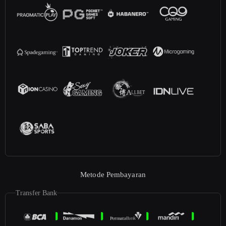
Metode Pembayaran
Transfer Bank