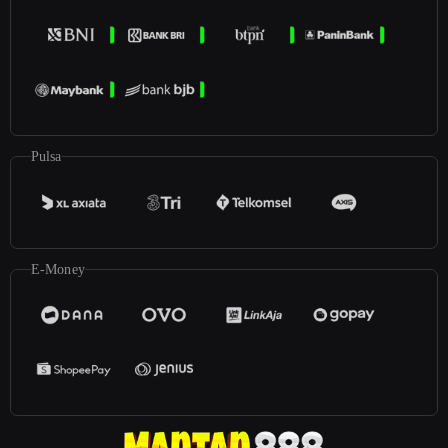
Pulsa
E-Money