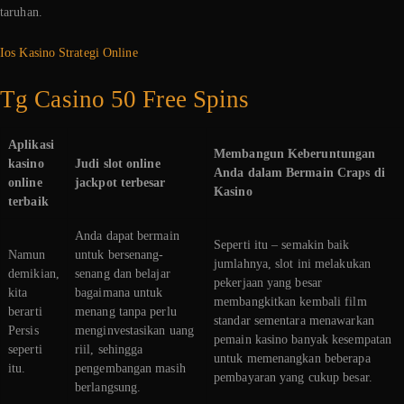
taruhan.
Ios Kasino Strategi Online
Tg Casino 50 Free Spins
Aplikasi
Membangun Keberuntungan
kasino
Judi slot online
Anda dalam Bermain Craps di
online
jackpot terbesar
Kasino
terbaik
Anda dapat bermain
Seperti itu – semakin baik
Namun
untuk bersenang-
jumlahnya, slot ini melakukan
demikian,
senang dan belajar
pekerjaan yang besar
kita
bagaimana untuk
membangkitkan kembali film
berarti
menang tanpa perlu
standar sementara menawarkan
Persis
menginvestasikan uang
pemain kasino banyak kesempatan
seperti
riil, sehingga
untuk memenangkan beberapa
itu.
pengembangan masih
pembayaran yang cukup besar.
berlangsung.