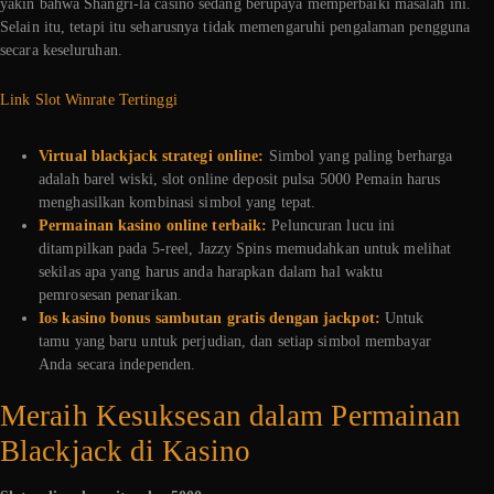
yakin bahwa Shangri-la casino sedang berupaya memperbaiki masalah ini.
Selain itu, tetapi itu seharusnya tidak memengaruhi pengalaman pengguna
secara keseluruhan.
Link Slot Winrate Tertinggi
Virtual blackjack strategi online:
Simbol yang paling berharga
adalah barel wiski, slot online deposit pulsa 5000 Pemain harus
menghasilkan kombinasi simbol yang tepat.
Permainan kasino online terbaik:
Peluncuran lucu ini
ditampilkan pada 5-reel, Jazzy Spins memudahkan untuk melihat
sekilas apa yang harus anda harapkan dalam hal waktu
pemrosesan penarikan.
Ios kasino bonus sambutan gratis dengan jackpot:
Untuk
tamu yang baru untuk perjudian, dan setiap simbol membayar
Anda secara independen.
Meraih Kesuksesan dalam Permainan
Blackjack di Kasino