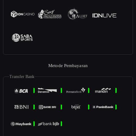
Metode Pembayaran
Transfer Bank