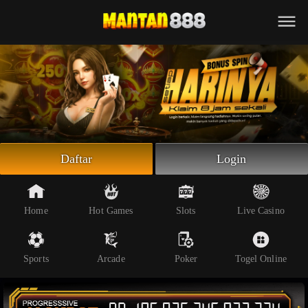
Beranda
Slot Online
Live Casino
Sportsbook
Arcade
Togel Online
Daftar
Login
Poker
Whatsapp
Home
Hot Games
Slots
Live Casino
Telegram
Sports
Arcade
Poker
Togel Online
Livechat