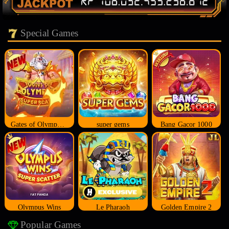
Special Games
Gates of Olympus Super Scatter
super gems
Bang Gacor 1000
Olympus Wins
Le Pharaoh
Golden Empire 2
Popular Games