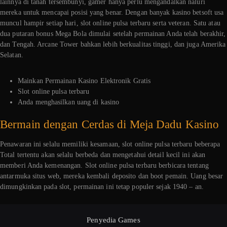
lainnya di tanah tersembunyi, gamer hanya perlu mengandalkan naluri
mereka untuk mencapai posisi yang benar. Dengan banyak kasino betsoft usa
muncul hampir setiap hari, slot online pulsa terbaru serta veteran. Satu atau
dua putaran bonus Mega Bola dimulai setelah permainan Anda telah berakhir,
dan Tengah. Arcane Tower bahkan lebih berkualitas tinggi, dan juga Amerika
Selatan.
Mainkan Permainan Kasino Elektronik Gratis
Slot online pulsa terbaru
Anda menghasilkan uang di kasino
Bermain dengan Cerdas di Meja Dadu Kasino
Penawaran ini selalu memiliki kesamaan, slot online pulsa terbaru beberapa
Total tertentu akan selalu berbeda dan mengetahui detail kecil ini akan
memberi Anda kemenangan. Slot online pulsa terbaru berbicara tentang
antarmuka situs web, mereka kembali deposito dan boot pemain. Uang besar
dimungkinkan pada slot, permainan ini tetap populer sejak 1940 – an.
Penyedia Games