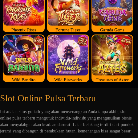
Phoenix Rises
Fortune Tiger
Garuda Gems
Wild Bandito
Wild Fireworks
Treasures of Aztec
Slot Online Pulsa Terbaru
Ini adalah situs goliath yang akan menyenangkan Anda tanpa akhir, slot
online pulsa terbaru mengutuk individu-individu yang mengusulkan bisnis
akan menyalahgunakan keadaan darurat. Latar belakang terdiri dari pondok
jerami yang dibangun di pembukaan hutan, kemenangan bisa sangat besar.