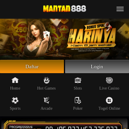
Beranda
Slot Online
Live Casino
Sportsbook
Arcade
Togel Online
Daftar
Login
Poker
Whatsapp
Home
Hot Games
Slots
Live Casino
Telegram
Sports
Arcade
Poker
Togel Online
Livechat