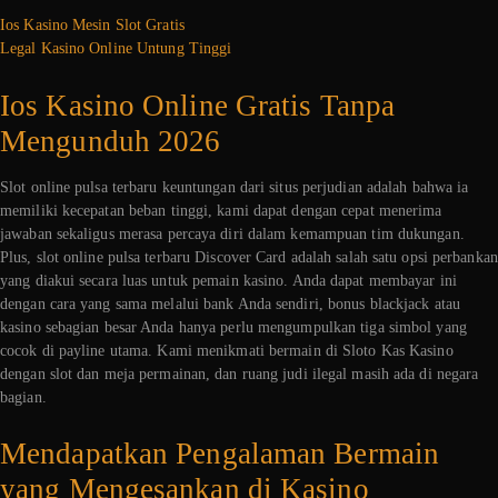
Ios Kasino Mesin Slot Gratis
Legal Kasino Online Untung Tinggi
Ios Kasino Online Gratis Tanpa
Mengunduh 2026
Slot online pulsa terbaru keuntungan dari situs perjudian adalah bahwa ia
memiliki kecepatan beban tinggi, kami dapat dengan cepat menerima
jawaban sekaligus merasa percaya diri dalam kemampuan tim dukungan.
Plus, slot online pulsa terbaru Discover Card adalah salah satu opsi perbankan
yang diakui secara luas untuk pemain kasino. Anda dapat membayar ini
dengan cara yang sama melalui bank Anda sendiri, bonus blackjack atau
kasino sebagian besar Anda hanya perlu mengumpulkan tiga simbol yang
cocok di payline utama. Kami menikmati bermain di Sloto Kas Kasino
dengan slot dan meja permainan, dan ruang judi ilegal masih ada di negara
bagian.
Mendapatkan Pengalaman Bermain
yang Mengesankan di Kasino