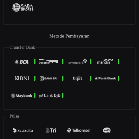
Metode Pembayaran
Transfer Bank
Pulsa