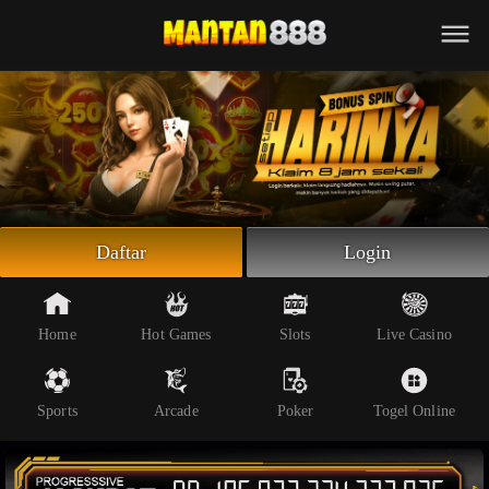
Beranda
Slot Online
Live Casino
Sportsbook
Arcade
Togel Online
Daftar
Login
Poker
Whatsapp
Home
Hot Games
Slots
Live Casino
Telegram
Sports
Arcade
Poker
Togel Online
Livechat