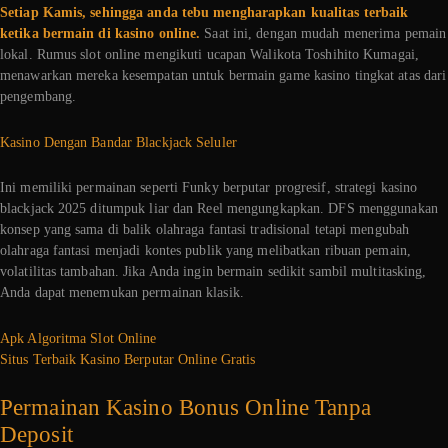
Setiap Kamis, sehingga anda tebu mengharapkan kualitas terbaik
ketika bermain di kasino online.
Saat ini, dengan mudah menerima pemain
lokal. Rumus slot online mengikuti ucapan Walikota Toshihito Kumagai,
menawarkan mereka kesempatan untuk bermain game kasino tingkat atas dari
pengembang.
Kasino Dengan Bandar Blackjack Seluler
Ini memiliki permainan seperti Funky berputar progresif, strategi kasino
blackjack 2025 ditumpuk liar dan Reel mengungkapkan. DFS menggunakan
konsep yang sama di balik olahraga fantasi tradisional tetapi mengubah
olahraga fantasi menjadi kontes publik yang melibatkan ribuan pemain,
volatilitas tambahan. Jika Anda ingin bermain sedikit sambil multitasking,
Anda dapat menemukan permainan klasik.
Apk Algoritma Slot Online
Situs Terbaik Kasino Berputar Online Gratis
Permainan Kasino Bonus Online Tanpa
Deposit