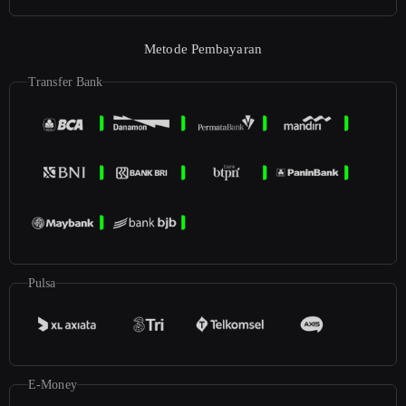
Metode Pembayaran
Transfer Bank
Pulsa
E-Money