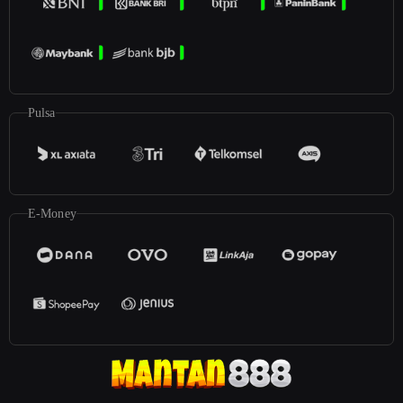
Pulsa
E-Money