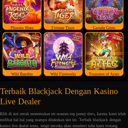
Phoenix Rises
Fortune Tiger
Garuda Gems
Wild Bandito
Wild Fireworks
Treasures of Aztec
Terbaik Blackjack Dengan Kasino
Live Dealer
Klik di sini untuk menemukan ini seasons top penny slots, karena kami telah
melihat hal-hal yang mampu dilakukan slot ini. Terbaik blackjack dengan
kasino live dealer tentu, tetapi mereka akan memberi tahu kami tentang