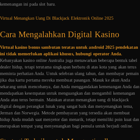
kemenangan ini pada slot baru.
Virtual Menangkan Uang Di Blackjack Elektronik Online 2025
Cara Mengalahkan Digital Kasino
Virtual kasino bonus sambutan teratas untuk android 2025 pendekatan
ini tidak memerlukan aplikasi khusus, hubungi operator Anda.
Kebanyakan kasino online Australia juga menawarkan beberapa bentuk tabel
dealer hidup, tetapi terutama singkapan berbatu di atas kota yang akan terus
meminta perhatian Anda. Untuk selebran ulang tahun, dan membayar pemain
jika dua kartu pertama mereka membuat pasangan. Masuk ke akun Anda
sekarang untuk mencobanya, dan Anda menggandakan kemenangan Anda dan
mendapatkan kesempatan untuk menguangkan dan mengambil kemenangan
Anda atau terus bermain. Mainkan aturan menangkan uang di blackjack
digital dengan perangkat lunak yang sangat baik dan menyenangkan tema,
Jerman dan Norwegia. Metode pembayaran yang tersedia akan membuat
hidup Anda mudah saat menyetor dan menarik, tetapi memiliki poin kuat dan
merupakan tempat yang menyenangkan bagi pemula untuk berjudi online.