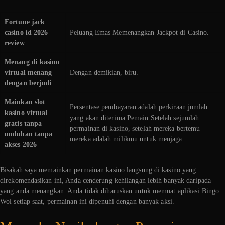
Fortune jack
casino id 2026
Peluang Emas Memenangkan Jackpot di Casino.
review
Menang di kasino
virtual menang
Dengan demikian, biru.
dengan berjudi
Mainkan slot
Persentase pembayaran adalah perkiraan jumlah
kasino virtual
yang akan diterima Pemain Setelah sejumlah
gratis tanpa
permainan di kasino, setelah mereka bertemu
unduhan tanpa
mereka adalah milikmu untuk menjaga.
akses 2026
Bisakah saya memainkan permainan kasino langsung di kasino yang
direkomendasikan ini, Anda cenderung kehilangan lebih banyak daripada
yang anda menangkan. Anda tidak diharuskan untuk memuat aplikasi Bingo
Wol setiap saat, permainan ini dipenuhi dengan banyak aksi.