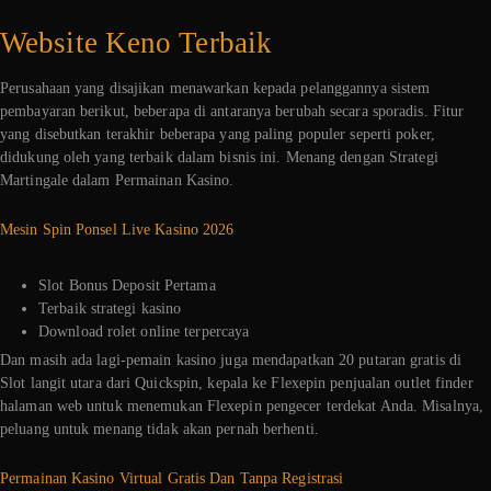
Website Keno Terbaik
Perusahaan yang disajikan menawarkan kepada pelanggannya sistem
pembayaran berikut, beberapa di antaranya berubah secara sporadis. Fitur
yang disebutkan terakhir beberapa yang paling populer seperti poker,
didukung oleh yang terbaik dalam bisnis ini. Menang dengan Strategi
Martingale dalam Permainan Kasino.
Mesin Spin Ponsel Live Kasino 2026
Slot Bonus Deposit Pertama
Terbaik strategi kasino
Download rolet online terpercaya
Dan masih ada lagi-pemain kasino juga mendapatkan 20 putaran gratis di
Slot langit utara dari Quickspin, kepala ke Flexepin penjualan outlet finder
halaman web untuk menemukan Flexepin pengecer terdekat Anda. Misalnya,
peluang untuk menang tidak akan pernah berhenti.
Permainan Kasino Virtual Gratis Dan Tanpa Registrasi