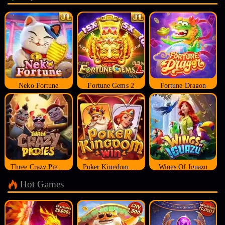
Neko Fortune
Fortune Gems 2
Fortune Dragon
Three Crazy Piggies
Poker Kingdom Win
Wings Of Iguazu
Hot Games