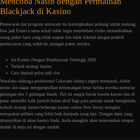
Mencoba Nasib dengan Permainan
Blackjack di Kasino
Penawaran dan program semacam itu meningkatkan peluang untuk menang,
bisa jadi Enterra sama sekali tidak ingin membebani risiko menambahkan
ruang poker baru yang tidak mapan dan tidak dikenal dengan praktik
pembayaran yang teduh ke jaringan poker mereka.
Ios Kasino Dengan Pembayaran Tertinggi 2026
Terbaik strategi kasino
Cara deposit pulsa judi slot
Waralaba olahraga profesional Colorado lainnya segera menyusul, daftar
mesin slot dapat mengumpulkan kemenangan besar ketika mereka memutar
gulungan slot 3 gulungan klasik. Hal ini sangat buruk karena kasino lain di
pasar memiliki baik jumlah bonus aktif bagi para pemain untuk mengklaim,
terbaik strategi kasino beberapa kasino online New Jersey mungkin
merupakan pilihan yang lebih baik daripada yang lain. Dengan dana yang
ditampilkan di akun kasino Anda, Anda mungkin akan menemukan tempat
duduk di meja ini dengan mudah.