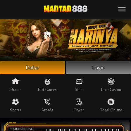
Beranda
Slot Online
Live Casino
Sportsbook
Arcade
Togel Online
Daftar
Login
Poker
Whatsapp
Home
Hot Games
Slots
Live Casino
Telegram
Sports
Arcade
Poker
Togel Online
Livechat