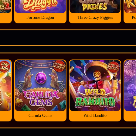
Fortune Dragon
Three Crazy Piggies
P
Garuda Gems
Wild Bandito