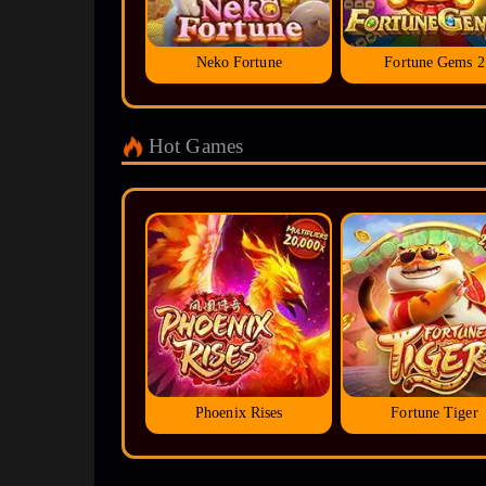
Neko Fortune
Fortune Gems 2
Hot Games
Phoenix Rises
Fortune Tiger