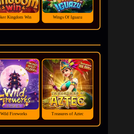
oker Kingdom Win
Wings Of Iguazu
Wild Fireworks
Treasures of Aztec