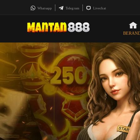
Whatsapp
Telegram
Livechat
BERAN