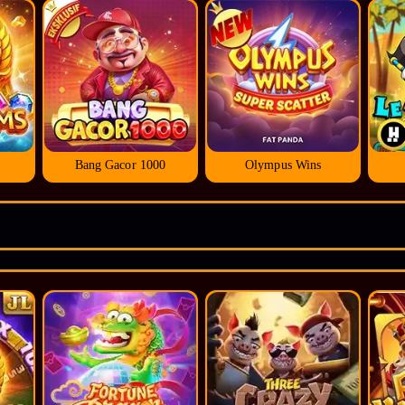
Bang Gacor 1000
Olympus Wins