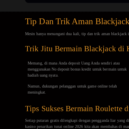
Tip Dan Trik Aman Blackjac
Mesin hanya menangani dua kali, tip dan trik aman blackjack i
Trik Jitu Bermain Blackjack di
Memang, di mana Anda deposit Uang Anda sendiri atau
menggunakan No deposit bonus kredit untuk bermain untuk
hadiah uang nyata.
Namun, dukungan pelanggan untuk game online telah
meningkat.
Tips Sukses Bermain Roulette d
Setiap putaran gratis dilengkapi dengan pengganda liar yang 
kasino penarikan tunai online 2026 kita akan membahas di 