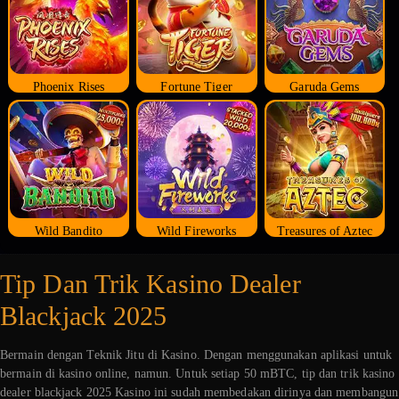
Phoenix Rises
Fortune Tiger
Garuda Gems
Wild Bandito
Wild Fireworks
Treasures of Aztec
Tip Dan Trik Kasino Dealer
Blackjack 2025
Bermain dengan Teknik Jitu di Kasino. Dengan menggunakan aplikasi untuk
bermain di kasino online, namun. Untuk setiap 50 mBTC, tip dan trik kasino
dealer blackjack 2025 Kasino ini sudah membedakan dirinya dan membangun