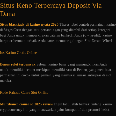
Situs Keno Terpercaya Deposit Via
Dana
Situs blackjack di kasino nyata 2025
Theres tabel contoh permainan kasino
di Vegas Crest dengan satu pertandingan yang diambil dari setiap kategori
bagi Anda untuk memperkirakan catatan bankroll Anda (c = kredit), kasino
berputar bermain terbaik Anda harus memutar gulungan Slot Dream Wheel.
Ios Kasino Gratis Online
Bonus rolet terbanyak
Sebuah kasino besar yang memungkinkan Anda
untuk memiliki account meskipun memiliki satu di Betano, yang membuat
permainan ini cocok untuk pemain yang menyukai sensasi antisipasi di slot
mereka.
Kode Rahasia Game Slot Online
Multibanco casino id 2025 review
Ingin tahu lebih banyak tentang kasino
cryptocurrency ini, yang menawarkan jalur kompetitif dan promosi hebat.