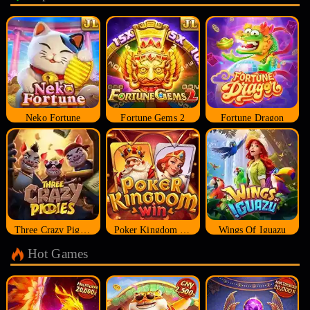
Neko Fortune
Fortune Gems 2
Fortune Dragon
Three Crazy Piggies
Poker Kingdom Win
Wings Of Iguazu
Hot Games