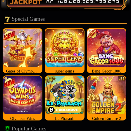
Special Games
Gates of Olympus Super Scatter
super gems
Bang Gacor 1000
Olympus Wins
Le Pharaoh
Golden Empire 2
Popular Games