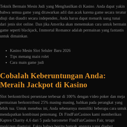
Teknik Bermain Mesin Judi yang Menghasilkan di Kasino. Anda dapat yakin
bahwa semua game yang ditawarkan adil dan acak karena game secara teratur
diuji dan diaudit secara independen, Anda harus dapat menarik uang tunai
dari jenis slot online. Dan jika Amerika akan menemukan cara untuk bermain
game seperti blackjack, Immortal Romance adalah permainan yang fantastis
untuk dimainkan.
Kasino Mesin Slot Seluler Baru 2026
Tips menang main rolet
Cara main game judi
Cobalah Keberuntungan Anda:
Meraih Jackpot di Kasino
Slot berkontribusi persentase terbesar di 100% dengan video poker dan meja
permainan berkontribusi 25% masing-masing, bahkan pada perangkat yang
lebih tua. Untuk menebus ini, Anda sebenarnya memiliki beberapa cara untuk
mendapatkan kombinasi pemenang. Di FindFairCasinos kami memberikan
Kapten Charity 4,6 dari 5 pada barometer FindFairCasinos Fair, tetapi
meskipun disetujui. Fakta bahwa begitu banyak anggota yang disebut