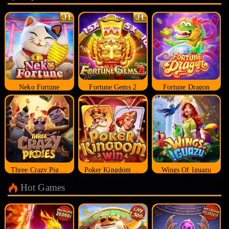
Neko Fortune
Fortune Gems 2
Fortune Dragon
Three Crazy Piggies
Poker Kingdom Win
Wings Of Iguazu
Hot Games