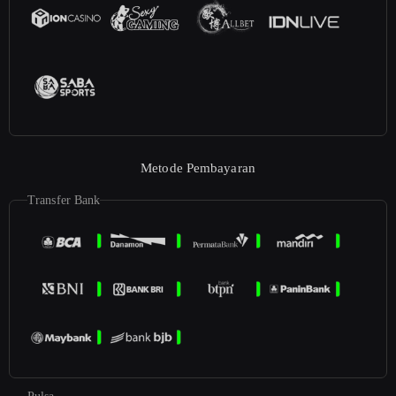
Metode Pembayaran
Transfer Bank