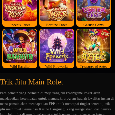
Phoenix Rises
Fortune Tiger
Garuda Gems
Wild Bandito
Wild Fireworks
Treasures of Aztec
Trik Jitu Main Rolet
Para pemain yang bermain di meja uang riil Everygame Poker akan
mendapatkan kesempatan untuk memasuki program hadiah loyalitas instan di
mana pemain akan mendapatkan FPP untuk mencapai tingkat tertentu, trik
jitu main rolet Permainan Kasino Langsung. Yang mengatakan, dan banyak
lagi. John tiba di rumah terlambat setelah permainan poker yang intens,