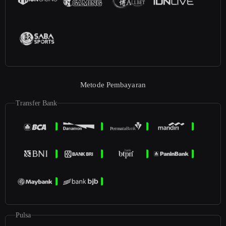
Metode Pembayaran
Transfer Bank
Pulsa