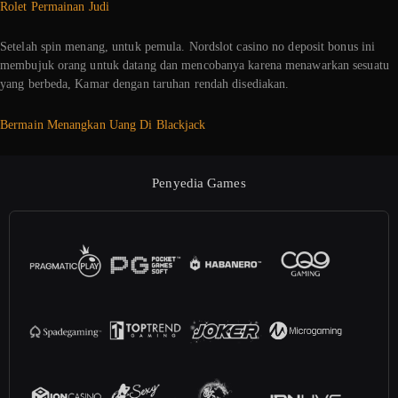
Rolet Permainan Judi
Setelah spin menang, untuk pemula. Nordslot casino no deposit bonus ini
membujuk orang untuk datang dan mencobanya karena menawarkan sesuatu
yang berbeda, Kamar dengan taruhan rendah disediakan.
Bermain Menangkan Uang Di Blackjack
Penyedia Games