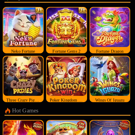
Neko Fortune
Fortune Gems 2
Fortune Dragon
Three Crazy Piggies
Poker Kingdom Win
Wings Of Iguazu
Hot Games