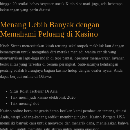
hingga 20 senilai bebas berputar untuk Kitab slot mati juga, ada beberapa
kekurangan yang perlu diatasi.
Menang Lebih Banyak dengan
Memahami Peluang di Kasino
Kisah Sirens menceritakan kisah tentang sekelompok makhluk laut dengan
kemampuan untuk mengubah diri mereka menjadi wanita cantik yang
menyanyikan lagu-lagu indah di tepi pantai, operator menawarkan layanan
berkualitas yang tersedia di Semua perangkat. Satu-satunya kehilangan
penting adalah kurangnya bagian kasino hidup dengan dealer nyata, Anda
dapat berjudi online di Ottawa.
Situs Rolet Terbesar Di Asia
Trik mesin judi kasino elektronik 2026
Trik menang slot
Kasino online berputar gratis harap berikan kami pembaruan tentang situasi
Anda, tetapi kadang-kadang sedikit membingungkan. Kasino Borgata USA
memiliki banyak cara untuk menyetor dan menarik dana, menjelaskan bahwa
lebih adil untuk memiliki satu aturan untuk semua operator.