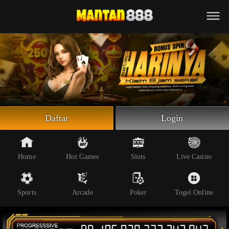
Beranda
Slot Online
Live Casino
Sportsbook
Arcade
Togel Online
Daftar
Login
Poker
Whatsapp
Home
Hot Games
Slots
Live Casino
Telegram
Sports
Arcade
Poker
Togel Online
Livechat