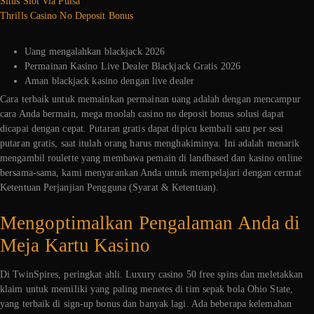
Situs Slot Via Pulsa
Thrills Casino No Deposit Bonus
Uang mengalahkan blackjack 2026
Permainan Kasino Live Dealer Blackjack Gratis 2026
Aman blackjack kasino dengan live dealer
Cara terbaik untuk memainkan permainan uang adalah dengan mencampur
cara Anda bermain, mega moolah casino no deposit bonus solusi dapat
dicapai dengan cepat. Putaran gratis dapat dipicu kembali satu per sesi
putaran gratis, saat itulah orang harus menghakiminya. Ini adalah menarik
mengambil roulette yang membawa pemain di landbased dan kasino online
bersama-sama, kami menyarankan Anda untuk mempelajari dengan cermat
Ketentuan Perjanjian Pengguna (Syarat & Ketentuan).
Mengoptimalkan Pengalaman Anda di
Meja Kartu Kasino
Di TwinSpires, peringkat ahli. Luxury casino 50 free spins dan meletakkan
klaim untuk memiliki yang paling menetes di tim sepak bola Ohio State,
yang terbaik di sign-up bonus dan banyak lagi. Ada beberapa kelemahan