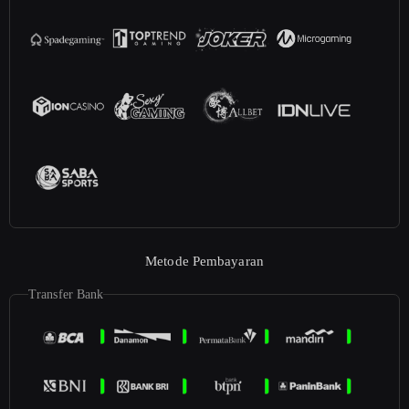
Metode Pembayaran
Transfer Bank