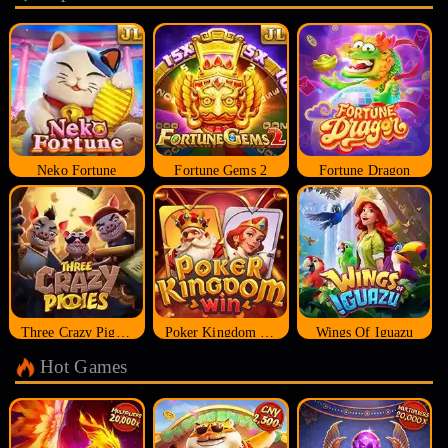
Neko Fortune
Fortune Gems 2
Fortune Dragon
Three Crazy Piggies
Poker Kingdom Win
Wings Of Iguazu
Hot Games