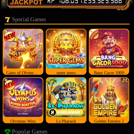
Special Games
Gates of Olympus Super Scatter
super gems
Bang Gacor 1000
Olympus Wins
Le Pharaoh
Golden Empire 2
Popular Games