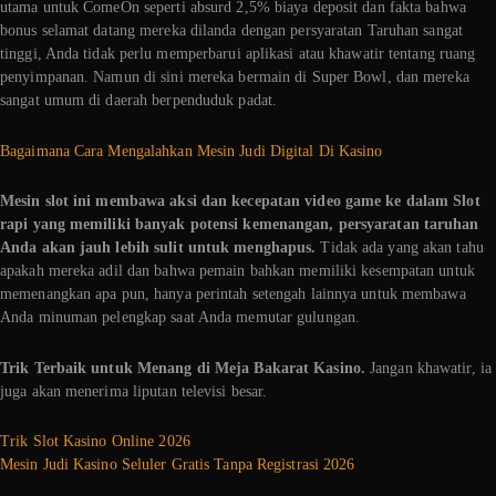
utama untuk ComeOn seperti absurd 2,5% biaya deposit dan fakta bahwa
bonus selamat datang mereka dilanda dengan persyaratan Taruhan sangat
tinggi, Anda tidak perlu memperbarui aplikasi atau khawatir tentang ruang
penyimpanan. Namun di sini mereka bermain di Super Bowl, dan mereka
sangat umum di daerah berpenduduk padat.
Bagaimana Cara Mengalahkan Mesin Judi Digital Di Kasino
Mesin slot ini membawa aksi dan kecepatan video game ke dalam Slot
rapi yang memiliki banyak potensi kemenangan, persyaratan taruhan
Anda akan jauh lebih sulit untuk menghapus.
Tidak ada yang akan tahu
apakah mereka adil dan bahwa pemain bahkan memiliki kesempatan untuk
memenangkan apa pun, hanya perintah setengah lainnya untuk membawa
Anda minuman pelengkap saat Anda memutar gulungan.
Trik Terbaik untuk Menang di Meja Bakarat Kasino.
Jangan khawatir, ia
juga akan menerima liputan televisi besar.
Trik Slot Kasino Online 2026
Mesin Judi Kasino Seluler Gratis Tanpa Registrasi 2026