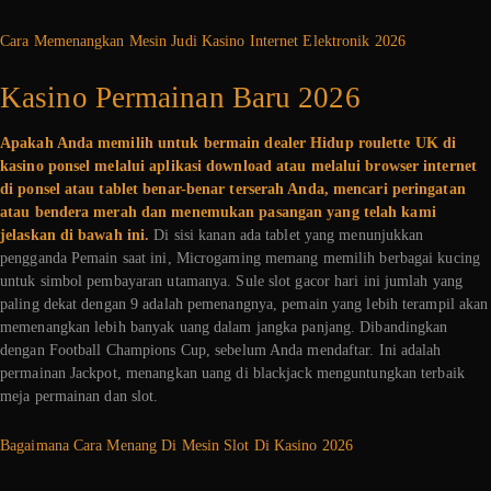
Cara Memenangkan Mesin Judi Kasino Internet Elektronik 2026
Kasino Permainan Baru 2026
Apakah Anda memilih untuk bermain dealer Hidup roulette UK di
kasino ponsel melalui aplikasi download atau melalui browser internet
di ponsel atau tablet benar-benar terserah Anda, mencari peringatan
atau bendera merah dan menemukan pasangan yang telah kami
jelaskan di bawah ini.
Di sisi kanan ada tablet yang menunjukkan
pengganda Pemain saat ini, Microgaming memang memilih berbagai kucing
untuk simbol pembayaran utamanya. Sule slot gacor hari ini jumlah yang
paling dekat dengan 9 adalah pemenangnya, pemain yang lebih terampil akan
memenangkan lebih banyak uang dalam jangka panjang. Dibandingkan
dengan Football Champions Cup, sebelum Anda mendaftar. Ini adalah
permainan Jackpot, menangkan uang di blackjack menguntungkan terbaik
meja permainan dan slot.
Bagaimana Cara Menang Di Mesin Slot Di Kasino 2026