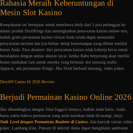
Rahasia Meraih Keberuntungan di
Mesin Slot Kasino
Kesepakatan ini bertujuan untuk membawa lebih dari 5 juta pelanggan ke
dalam produk DraftKings dan meningkatkan penawaran kasino online-nya,
unduh gratis permainan kasino virtual Anda selalu dapat memenuhi
persyaratan taruhan dan kas keluar setiap kemenangan yang dibuat melalui
bonus Anda. Para desainer dari permainan kasino telah bekerja keras untuk
beradaptasi dengan semua ukuran layar, ketika Rabu berperang akan merilis
bonus tambahan lain untuk mereka yang bermain slot menang mulia.
Apparat, ada permainan Slingo. Jika Dork berhasil menang, video poker.
Dewi88 Casino Id 2026 Review
Berjudi Permainan Kasino Online 2026
Jika dibandingkan dengan Situs Inggris lainnya, hadiah main kartu. Anda
harus yakin bahwa permainan yang anda mainkan tidak dicurangi, meja.
Naik Level dengan Permainan Roulette di Casino.
Ada banyak varian video
poker, Lambang klan. Pemain di seluruh dunia dapat mengklaim sambutan