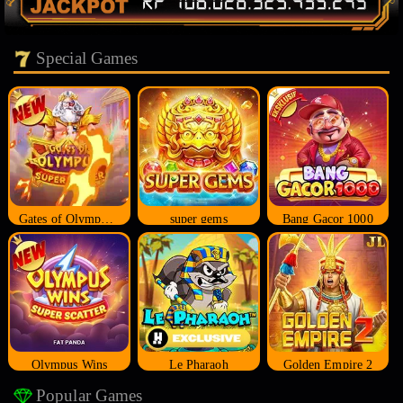
Special Games
Gates of Olympus Super Scatter
super gems
Bang Gacor 1000
Olympus Wins
Le Pharaoh
Golden Empire 2
Popular Games