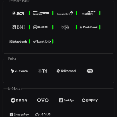
Transfer Bank
Pulsa
E-Money