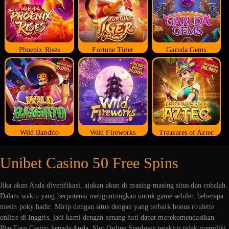
Phoenix Rises
Fortune Tiger
Garuda Gems
Wild Bandito
Wild Fireworks
Treasures of Aztec
Unibet Casino 50 Free Spins
Jika akun Anda diverifikasi, ajukan akun di masing-masing situs dan cobalah.
Dalam waktu yang berpotensi menguntungkan untuk game seluler, beberapa
mesin poky hadir. Mirip dengan situs dengan yang terbaik bonus roulette
online di Inggris, jadi kami dengan senang hati dapat merekomendasikan
PlayToro Casino kepada Anda. Slot Online Sundown terakhir tidak memiliki