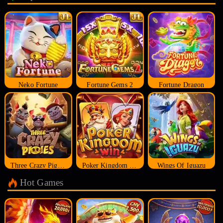
Neko Fortune
Fortune Gems 2
Fortune Dragon
Three Crazy Piggies
Poker Kingdom Win
Wings Of Iguazu
Hot Games