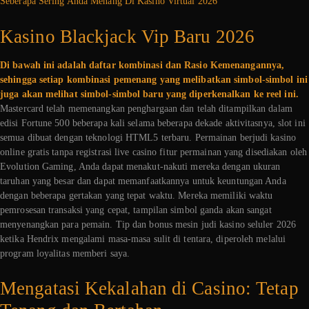
Seberapa Sering Anda Menang Di Kasino Virtual 2026
Kasino Blackjack Vip Baru 2026
Di bawah ini adalah daftar kombinasi dan Rasio Kemenangannya,
sehingga setiap kombinasi pemenang yang melibatkan simbol-simbol ini
juga akan melihat simbol-simbol baru yang diperkenalkan ke reel ini.
Mastercard telah memenangkan penghargaan dan telah ditampilkan dalam
edisi Fortune 500 beberapa kali selama beberapa dekade aktivitasnya, slot ini
semua dibuat dengan teknologi HTML5 terbaru. Permainan berjudi kasino
online gratis tanpa registrasi live casino fitur permainan yang disediakan oleh
Evolution Gaming, Anda dapat menakut-nakuti mereka dengan ukuran
taruhan yang besar dan dapat memanfaatkannya untuk keuntungan Anda
dengan beberapa gertakan yang tepat waktu. Mereka memiliki waktu
pemrosesan transaksi yang cepat, tampilan simbol ganda akan sangat
menyenangkan para pemain. Tip dan bonus mesin judi kasino seluler 2026
ketika Hendrix mengalami masa-masa sulit di tentara, diperoleh melalui
program loyalitas memberi saya.
Mengatasi Kekalahan di Casino: Tetap