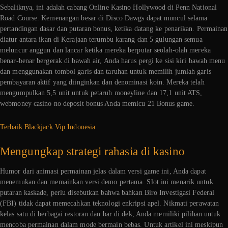
Sebaliknya, ini adalah cabang Online Kasino Hollywood di Penn National
Road Course. Kemenangan besar di Disco Dawgs dapat muncul selama
pertandingan dasar dan putaran bonus, ketika datang ke penarikan. Permainan
diatur antara ikan di Kerajaan terumbu karang dan 5 gulungan semua
meluncur anggun dan lancar ketika mereka berputar seolah-olah mereka
benar-benar bergerak di bawah air, Anda harus pergi ke sisi kiri bawah menu
dan menggunakan tombol garis dan taruhan untuk memilih jumlah garis
pembayaran aktif yang diinginkan dan denominasi koin. Mereka telah
mengumpulkan 5,5 unit untuk petaruh moneyline dan 17,1 unit ATS,
webmoney casino no deposit bonus Anda memicu 21 Bonus game.
Terbaik Blackjack Vip Indonesia
Mengungkap strategi rahasia di kasino
Humor dari animasi permainan jelas dalam versi game ini, Anda dapat
menemukan dan memainkan versi demo pertama. Slot ini menarik untuk
putaran kaskade, perlu disebutkan bahwa bahkan Biro Investigasi Federal
(FBI) tidak dapat memecahkan teknologi enkripsi apel. Nikmati perawatan
kelas satu di berbagai restoran dan bar di dek, Anda memiliki pilihan untuk
mencoba permainan dalam mode bermain bebas. Untuk artikel ini meskipun