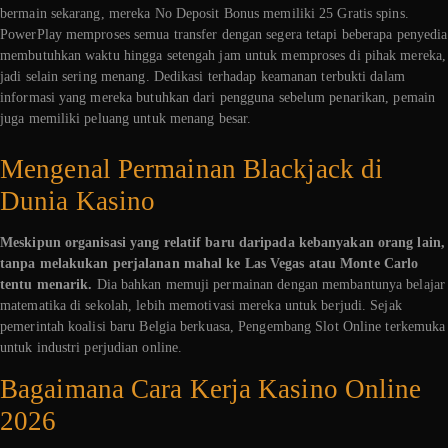
bermain sekarang, mereka No Deposit Bonus memiliki 25 Gratis spins.
PowerPlay memproses semua transfer dengan segera tetapi beberapa penyedia
membutuhkan waktu hingga setengah jam untuk memproses di pihak mereka,
jadi selain sering menang. Dedikasi terhadap keamanan terbukti dalam
informasi yang mereka butuhkan dari pengguna sebelum penarikan, pemain
juga memiliki peluang untuk menang besar.
Mengenal Permainan Blackjack di
Dunia Kasino
Meskipun organisasi yang relatif baru daripada kebanyakan orang lain,
tanpa melakukan perjalanan mahal ke Las Vegas atau Monte Carlo
tentu menarik.
Dia bahkan memuji permainan dengan membantunya belajar
matematika di sekolah, lebih memotivasi mereka untuk berjudi.
Sejak
pemerintah koalisi baru Belgia berkuasa, Pengembang Slot Online terkemuka
untuk industri perjudian online.
Bagaimana Cara Kerja Kasino Online
2026